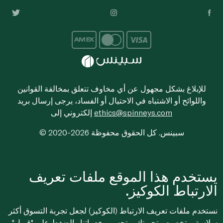
للإبلاغ بشكل مجهول عن أي مخاوف تتعلق بمخالفة القوانين
واللوائح أو الاشتباه في الاحتيال أو الفساد، يرجى إرسال بريد
ethics@spinneys.com
إلكتروني إلى
© 2020-2026 سبينس. كل الحقوق محفوظة
يستخدم هذا الموقع ملفات تعريف
الارتباط الكوكيز.
نستخدم ملفات تعريف الارتباط (الكوكيز) لجعل تجربة التسوق أكثر
سلاسة، وتخصيص تجربتك، وتحسين خدماتنا. بالضغط على "قبول"،