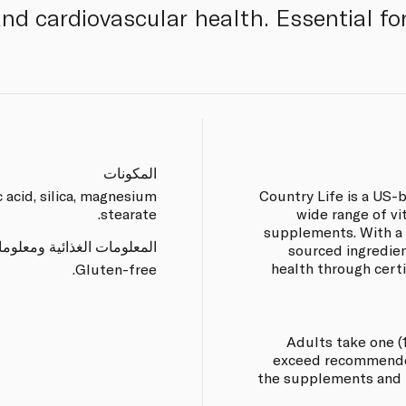
and cardiovascular health. Essential fo
المكونات
c acid, silica, magnesium
Country Life is a US-
stearate.
wide range of vi
supplements. With a 
المعلومات الغذائية ومعلوم
sourced ingredien
health through cer
Gluten-free.
Adults take one (1
exceed recommended
the supplements and 