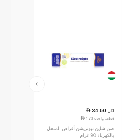
48.50
34.50
لكل
لكل
1.73 قطعة واحدة
2.43 قطعة واحدة
صن شاين نيوتريشن أقراص المنحل
بالكهرباء 90 غرام
بالبرتقال ×20