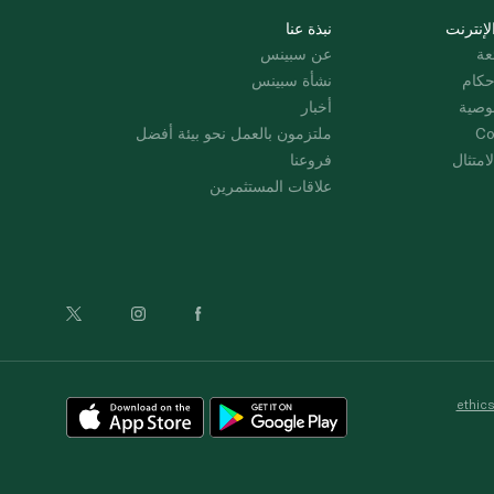
لإنترنت
نبذة عنا
عة
عن سبينس
حكام
نشأة سبينس
وصية
أخبار
Co
ملتزمون بالعمل نحو بيئة أفضل
امتثال
فروعنا
علاقات المستثمرين
ethic