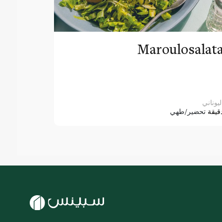
Maroulosalat
ليوناني
قيقة
تحضير/طهي