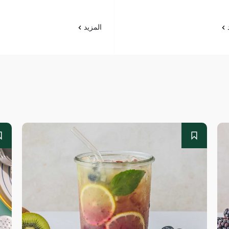
د
المزيد