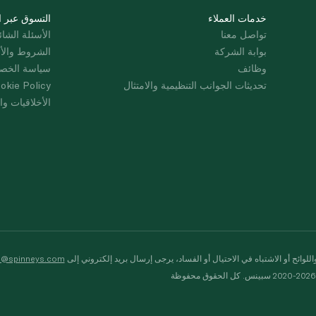
خدمات العملاء
التسوق عبر ا
تواصل معنا
الأسئلة الشائ
بوابة الشركة
الشروط والأ
وظائف
سياسة الخص
تحديثات الجوانب التنظيمية والامتثال
okie Policy
الأخلاقيات وال
لوائح أو الاشتباه في الاحتيال أو الفساد، يرجى إرسال بريد إلكتروني إلى
s@spinneys.com
ظة