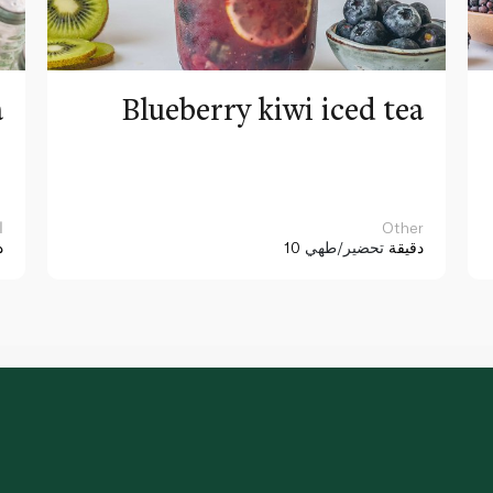
a
Blueberry kiwi iced tea
Other
ا
10 دقيقة
تحضير/طهي
د