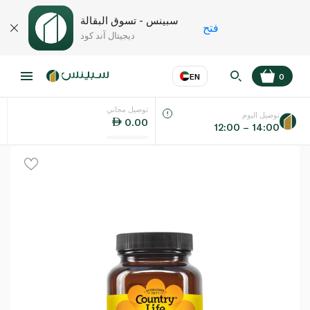
سبينس - تسوق البقالة
فتح
ديجيتال آند كود
EN
0
توصيل مجاني
عر
EN
اللغة
توصيل اليوم
0.00
12:00 – 14:00
UAE
KSA