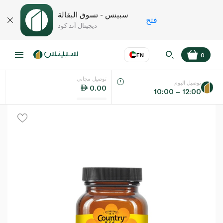
سبينس - تسوق البقالة
فتح
ديجيتال آند كود
EN
0
توصيل مجاني
عر
EN
اللغة
توصيل اليوم
0.00
10:00 – 12:00
UAE
KSA