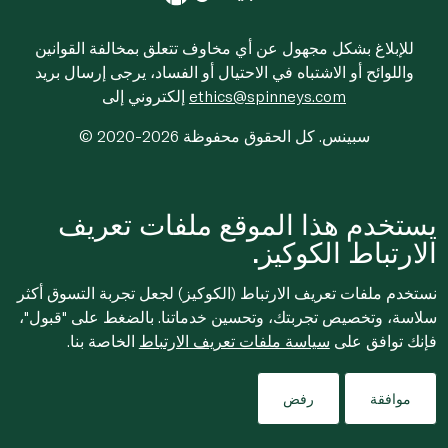
للإبلاغ بشكل مجهول عن أي مخاوف تتعلق بمخالفة القوانين
واللوائح أو الاشتباه في الاحتيال أو الفساد، يرجى إرسال بريد
ethics@spinneys.com
إلكتروني إلى
© 2020-2026 سبينس. كل الحقوق محفوظة
يستخدم هذا الموقع ملفات تعريف
الارتباط الكوكيز.
نستخدم ملفات تعريف الارتباط (الكوكيز) لجعل تجربة التسوق أكثر
سلاسة، وتخصيص تجربتك، وتحسين خدماتنا. بالضغط على "قبول"،
فإنك توافق على
سياسة ملفات تعريف الارتباط
الخاصة بنا.
موافقة
رفض