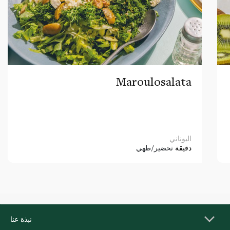
Maroulosalata
اليوناني
دقيقة
تحضير/طهي
نبذة عنا