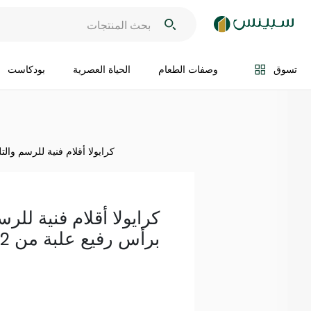
اضف الى السلة
تسوق
وصفات الطعام
الحياة العصرية
بودكاست
كرايولا أقلام فنية للرسم والتلوي
كرايولا أقلام فنية للرس
برأس رفيع علبة من 12 قلماً