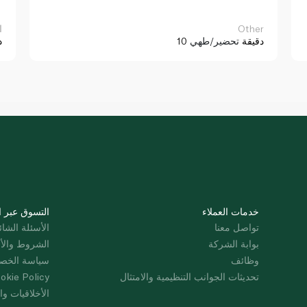
Other
ا
10 دقيقة
تحضير/طهي
د
خدمات العملاء
التسوق عبر ا
تواصل معنا
الأسئلة الشائ
بوابة الشركة
الشروط والأ
وظائف
سياسة الخص
تحديثات الجوانب التنظيمية والامتثال
okie Policy
الأخلاقيات وال