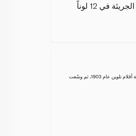
كما تُعدّ مثالية للرسم والتحديد وإضفاء التفاصيل وابتكار التصاميم الجريئة في 12 لوناً
تشتهر علامة كرايولا بتقديم منتجات ذات جودة فاخرة مرتبطة بالفنون والحرف اليدوية، وقد صنعت أوّل علبة أقلام تلوين عام 1903، ثم وسّعت