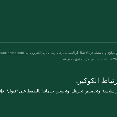
لوائح أو الاشتباه في الاحتيال أو الفساد، يرجى إرسال بريد إلكتروني إلى
s@spinneys.com
ظة
باط الكوكيز.
ثر سلاسة، وتخصيص تجربتك، وتحسين خدماتنا. بالضغط على "قبول"، فإ