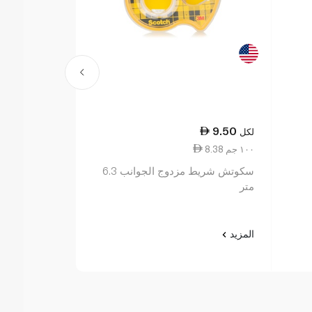
27.00
9.50
لكل
لكل
8.38 ١٠٠ جم
11.00 ١٠٠ جم
سكوتش شريط مزدوج الجوانب 6.3
متر
3
المزيد
المزيد