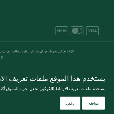
للإبلاغ بشكل مجهول عن أي مخاوف تتعلق بمخالفة القوانين وال
© 2020-2026 سبينس. كل الحقوق محفو
يستخدم هذا الموقع ملفات تعريف الارت
نستخدم ملفات تعريف الارتباط (الكوكيز) لجعل تجربة التسوق أك
موافقة
رفض