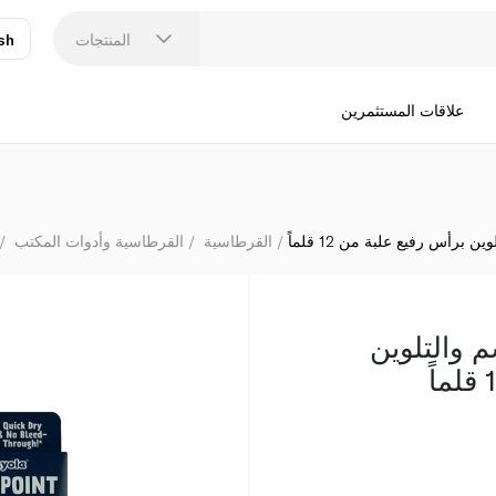
كر
المنتجات
sh
عر
N
علاقات المستثمرين
ن برأس رفيع علبة من 12 قلماً
القرطاسية
القرطاسية وأدوات المكتب
م والتلوين