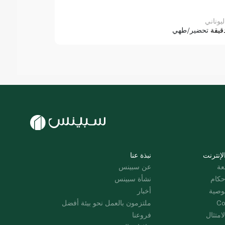
ليوناني
قيقة
تحضير/طهي
لإنترنت
نبذة عنا
عة
عن سبينس
حكام
نشأة سبينس
وصية
أخبار
Co
ملتزمون بالعمل نحو بيئة أفضل
امتثال
فروعنا