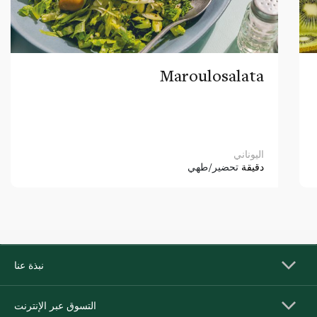
Maroulosalata
اليوناني
دقيقة
تحضير/طهي
نبذة عنا
التسوق عبر الإنترنت