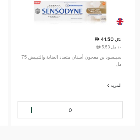
41.50
لكل
5.53 ١٠ مل
سينسوداين معجون أسنان متعدد العناية والتبييض 75
مل
المزيد
0