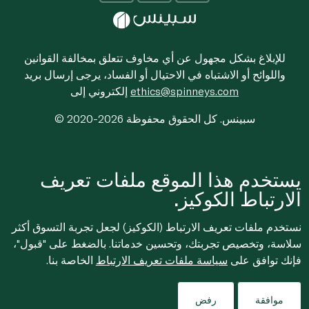
للإبلاغ بشكل مجهول عن أي مخاوف تتعلق بمخالفة القوانين
واللوائح أو الاشتباه في الاحتيال أو الفساد، يرجى إرسال بريد
ethics@spinneys.com
إلكتروني إلى
© 2020-2026 سبينس. كل الحقوق محفوظة
يستخدم هذا الموقع ملفات تعريف
الارتباط الكوكيز.
نستخدم ملفات تعريف الارتباط (الكوكيز) لجعل تجربة التسوق أكثر
سلاسة، وتخصيص تجربتك، وتحسين خدماتنا. بالضغط على "قبول"،
فإنك توافق على
سياسة ملفات تعريف الارتباط
الخاصة بنا.
موافقة
رفض