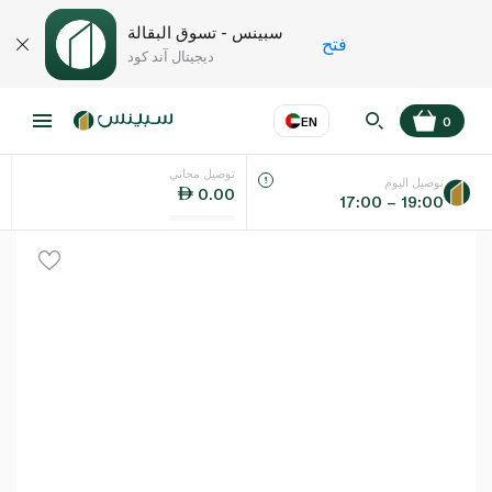
سبينس - تسوق البقالة
فتح
ديجيتال آند كود
EN
0
توصيل مجاني
عر
EN
اللغة
توصيل اليوم
0.00
17:00 – 19:00
UAE
KSA