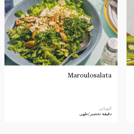
Maroulosalata
اليوناني
دقيقة
تحضير/طهي