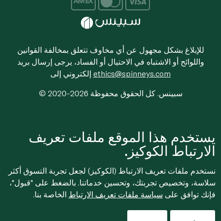
للإبلاغ بشكل مجهول عن أي مخاوف تتعلق بمخالفة القوانين
واللوائح أو الاشتباه في الاحتيال أو الفساد، يرجى إرسال بريد
ethics@spinneys.com
إلكتروني إلى
© 2020-2026 سبينس. كل الحقوق محفوظة
يستخدم هذا الموقع ملفات تعريف
الارتباط الكوكيز.
نستخدم ملفات تعريف الارتباط (الكوكيز) لجعل تجربة التسوق أكثر
سلاسة، وتخصيص تجربتك، وتحسين خدماتنا. بالضغط على "قبول"،
فإنك توافق على
سياسة ملفات تعريف الارتباط
الخاصة بنا.