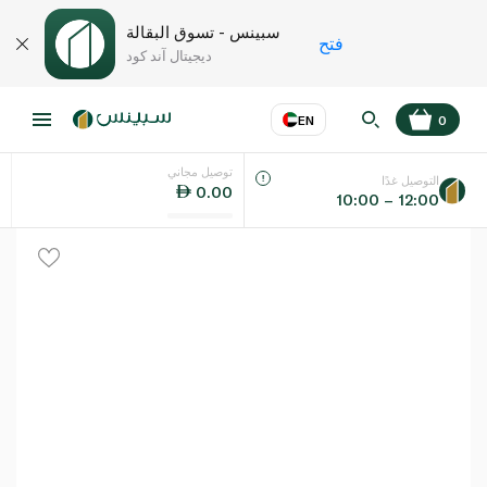
سبينس - تسوق البقالة
فتح
ديجيتال آند كود
EN
0
توصيل مجاني
عر
EN
اللغة
التوصيل غدًا
0.00
10:00 – 12:00
UAE
KSA