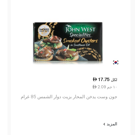
17.75
لكل
2.09 ١٠ جم
جون وست يدخن المحار بزيت دوار الشمس 85 غرام
المزيد