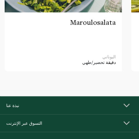
Maroulosalata
اليوناني
دقيقة
تحضير/طهي
نبذة عنا
التسوق عبر الإنترنت