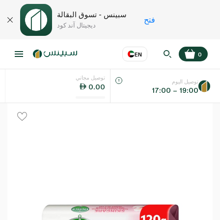
سبينس - تسوق البقالة
فتح
ديجيتال آند كود
EN
0
توصيل مجاني
عر
EN
اللغة
توصيل اليوم
0.00
17:00 – 19:00
UAE
KSA