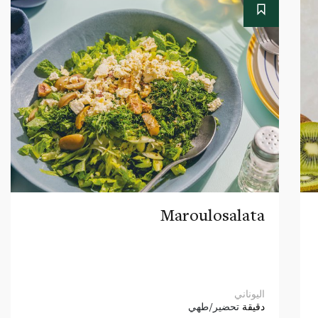
Maroulosalata
اليوناني
دقيقة
تحضير/طهي