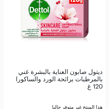
ديتول صابون العناية بالبشرة غني
بالمرطبات برائحة الورد والساكورا
120 غ
هذا المنتج غير متوفر حاليا