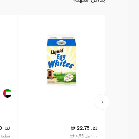
0
22.75
لكل
لكل
4.55 ١٠٠ مل
2.54 قطع