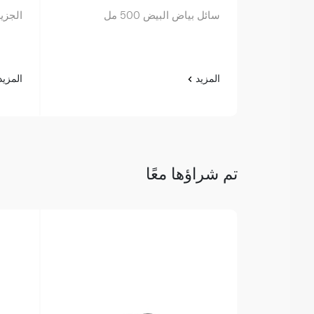
سائل بياض البيض 500 مل
الجزير
المزيد
المزي
تم شراؤها معًا