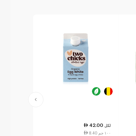
37.75
42.00
لكل
لكل
8.40 ١٠٠ جم
7.55 ١٠٠ جم