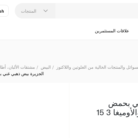
الجزيرة بيض 
المنتجات
sh
عر
N
علاقات المستثمرين
سوائل والمنتجات الخالية من الغلوتين واللاكتوز
البيض
مشتقات الألبان، أطا
الجزيرة بيض ذهبي غني بحمض 
ني بحمض
الدوكوساهيكسانويك والأوميغا 3 15