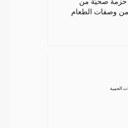
عتبر بيض الجزيرة الغني بحمض الدوكوساهيكسانويك والأوميغا 3 حزمة صحيّة من
 من وصفات الطعام
ات الحمية