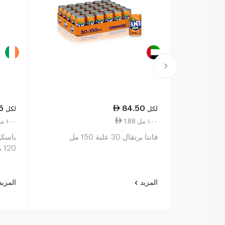
5
84.50
لكل
لكل
1.88 ١٠٠ مل
7.71 ١٠٠ مل
فانتا برتقال 30 علبة 150 مل
باسكن
120 مل
المزيد
المزي