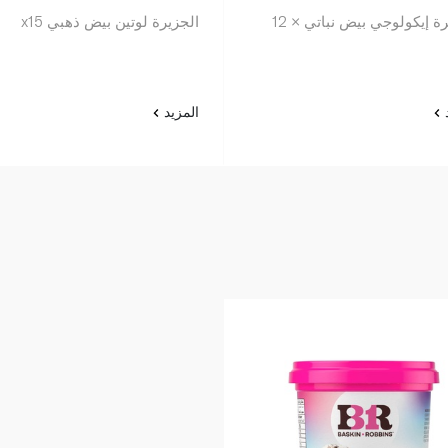
ة إيكولوجي بيض نباتي × 12
الجزيرة لوتين بيض ذهبي x15
د
المزيد