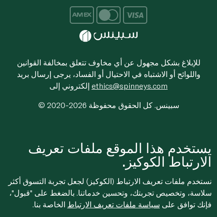
للإبلاغ بشكل مجهول عن أي مخاوف تتعلق بمخالفة القوانين
واللوائح أو الاشتباه في الاحتيال أو الفساد، يرجى إرسال بريد
ethics@spinneys.com
إلكتروني إلى
© 2020-2026 سبينس. كل الحقوق محفوظة
يستخدم هذا الموقع ملفات تعريف
الارتباط الكوكيز.
نستخدم ملفات تعريف الارتباط (الكوكيز) لجعل تجربة التسوق أكثر
سلاسة، وتخصيص تجربتك، وتحسين خدماتنا. بالضغط على "قبول"،
فإنك توافق على
سياسة ملفات تعريف الارتباط
الخاصة بنا.