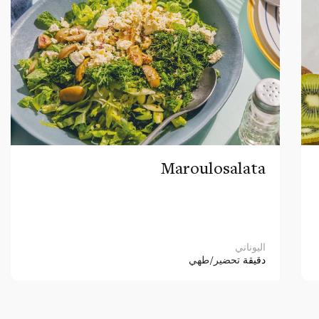
Maroulosalata
اليوناني
دقيقة
تحضير/طهي