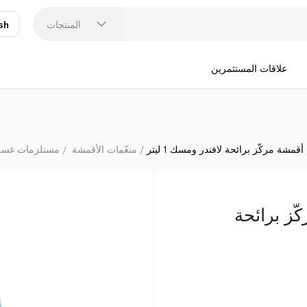
المنتجات
sh
عر
N
علاقات المستثمرين
قمشة مركّز برائحة لافندر ومسك 1 ليتر
منعّمات الأقمشة
مستلزمات غسل
ّز برائحة