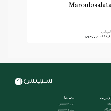
Maroulosalat
ليوناني
قيقة
تحضير/طهي
لإنترنت
نبذة عنا
عة
عن سبينس
حكام
نشأة سبينس