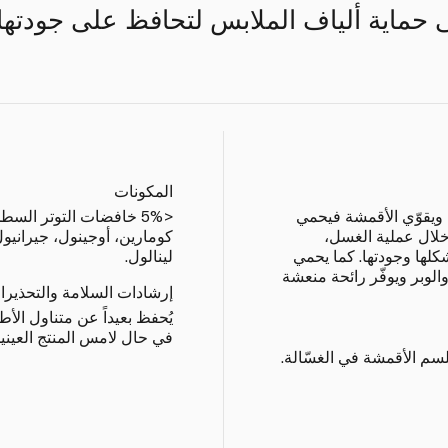
ى حماية ألياف الملابس لتحافظ على جودتها
المكونات
م ويقوّي الأقمشة فيحمي
<5% خافضات التوتر السط
خلال عملية الغسل،
كومارين، أوجينول، جيرانيو
كلها وجودتها. كما يحمي
لينالول.
الوبر ويوفّر رائحة منعشة
إرشادات السلامة والتحذيرا
يُحفظ بعيداً عن متناول الأطف
في حال لامس المنتج العينين،
لسم الأقمشة في الغسّالة.