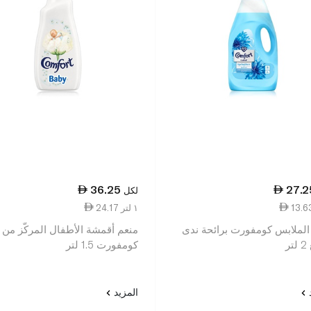
36.25
27.2
لكل
24.17 ١ لتر
الملابس كومفورت برائحة ندى
منعم أقمشة الأطفال المركّز من
ر
كومفورت 1.5 لتر
د
المزيد