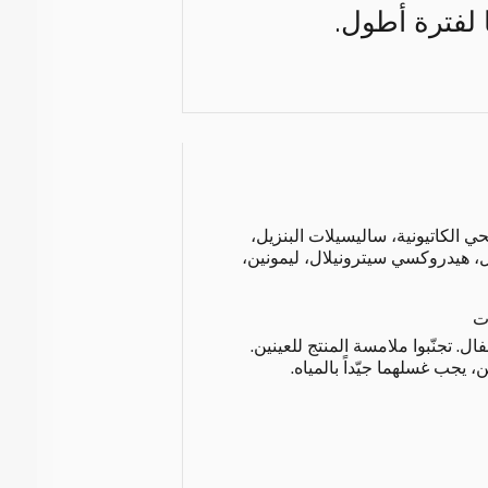
 لفترة أطول.
حي الكاتيونية، ساليسيلات البنزيل،
ل، هيدروكسي سيترونيلال، ليمونين،
ت
ال. تجنّبوا ملامسة المنتج للعينين.
 يجب غسلهما جيّداً بالمياه.