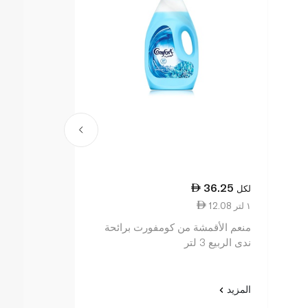
13.00
36.25
لكل
لكل
12.08 ١ لتر
0.33 قطعة واحدة
منعم الأقمشة من كومفورت برائحة
ويتروز إسينشا
ندى الربيع 3 لتر
منعشة 40 ورقة
المزيد
المزيد