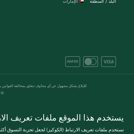
البلد / المنطقة
الإمارات
للإبلاغ بشكل مجهول عن أي مخاوف تتعلق بمخالفة القوانين وال
© 2020-2026 سبينس. كل الحقوق محفو
يستخدم هذا الموقع ملفات تعريف الارت
نستخدم ملفات تعريف الارتباط (الكوكيز) لجعل تجربة التسوق أك