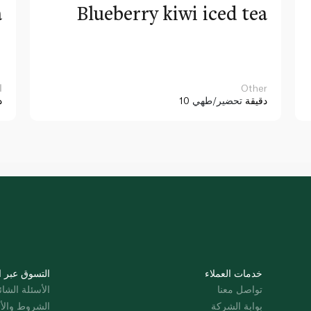
a
Blueberry kiwi iced tea
Other
ا
10 دقيقة
تحضير/طهي
د
خدمات العملاء
التسوق عبر ا
تواصل معنا
الأسئلة الشائ
بوابة الشركة
الشروط والأ