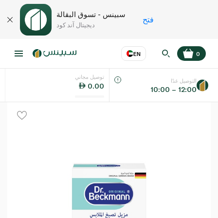
سبينس - تسوق البقالة
فتح
ديجيتال آند كود
EN
0
توصيل مجاني
عر
EN
اللغة
التوصيل غدًا
0.00
10:00 – 12:00
UAE
KSA