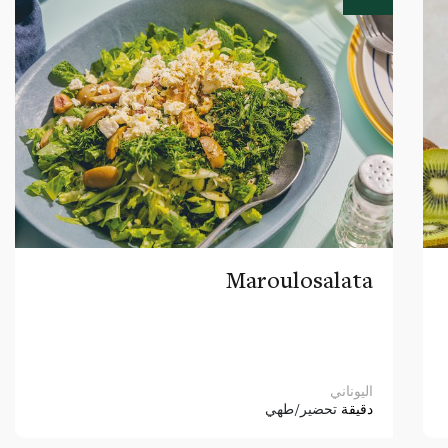
Maroulosalata
اليوناني
دقيقة
تحضير/طهي