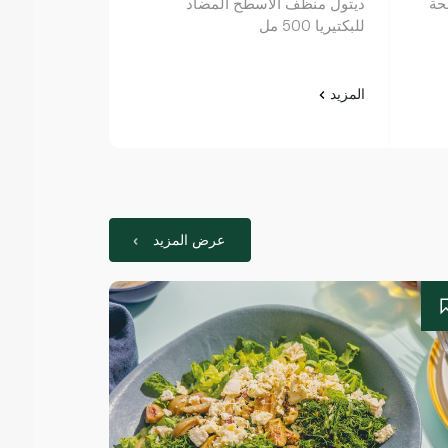
حة
ديتول منظف ​​الأسطح المضاد
ميثود منظف ال
للبكتيريا 500 مل
والزنجبيل 739 مل
المزيد
المزيد
عرض المزيد