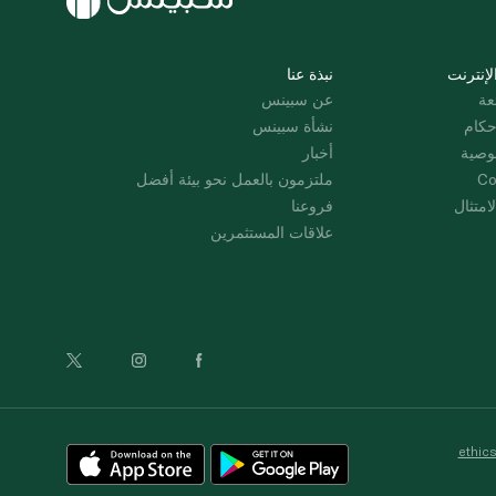
لإنترنت
نبذة عنا
عة
عن سبينس
حكام
نشأة سبينس
وصية
أخبار
Co
ملتزمون بالعمل نحو بيئة أفضل
امتثال
فروعنا
علاقات المستثمرين
ethic