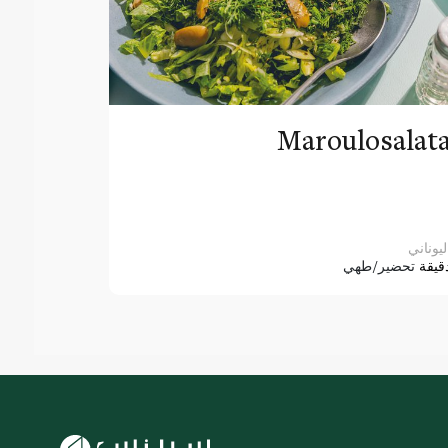
Maroulosalat
ليوناني
قيقة
تحضير/طهي