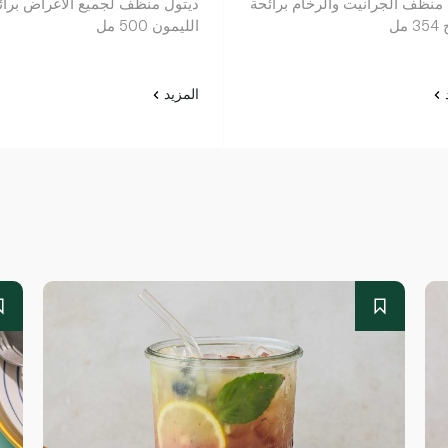
 منظف الجرانيت والرخام برائحة
ديتول منظف لجميع الاغراض برائ
مل
الليمون 500 مل
د
المزيد