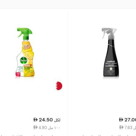
24.50
27.0
لكل
4.90 ١٠٠ مل