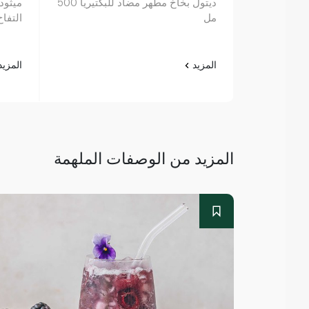
ديتول بخاخ مطهر مضاد للبكتيريا 500
ميثود
مل
التفاح 354 
المزيد
المزي
المزيد من الوصفات الملهمة