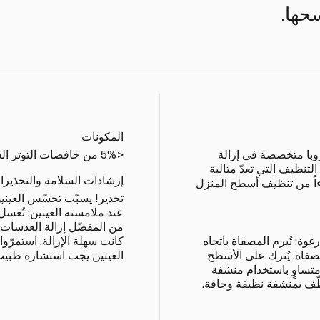
حها.
المكونات
وروبا متخصصة في إزالة
<5% من خافضات التوتر السطحي غير الأيونية.
تنظيف التي تعدّ مثالية
إرشادات السلامة والتحذيرا
ءاً من تنظيف أسطح المنزل
تحذير! يسبّب تحسّس العينين.
عند ملامسته العينين: تُغسل ا
من المفضّل إزالة العدسات ا
وة: تُبرم المصفاة باتجاه
كانت سهلة الإزالة. استمرّو
صفاة. يُترك على الأسطح
العينين يجب استشارة طبيب
ظّف بشكل متساوٍ باستخدام منشفة