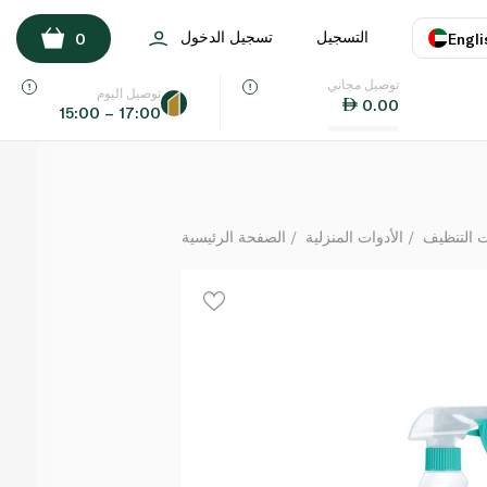
د. بيكمان منظّف المطابخ 500 مل
التسجيل
تسجيل الدخول
0
Engli
لكل
توصيل مجاني
اللغة
E
توصيل اليوم
0.00
15:00 – 17:00
UAE
KSA
ت التنظيف
الأدوات المنزلية
الصفحة الرئيسية