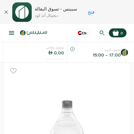
سبينس - تسوق البقالة
فتح
ديجيتال آند كود
EN
0
توصيل مجاني
عر
EN
اللغة
توصيل اليوم
0.00
15:00 – 17:00
UAE
KSA