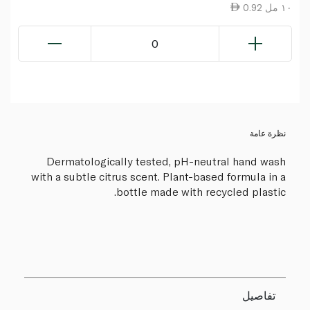
0.92 ١٠ مل
0
نظرة عامة
Dermatologically tested, pH-neutral hand wash
with a subtle citrus scent. Plant-based formula in a
bottle made with recycled plastic.
تفاصيل