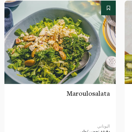
Maroulosalata
اليوناني
دقيقة
تحضير/طهي