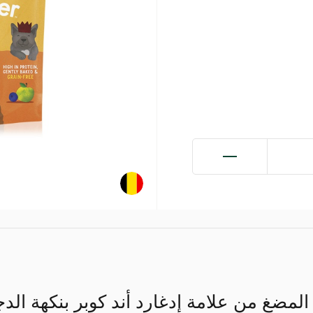
 المضغ من علامة إدغارد أند كوبر بنكهة الد