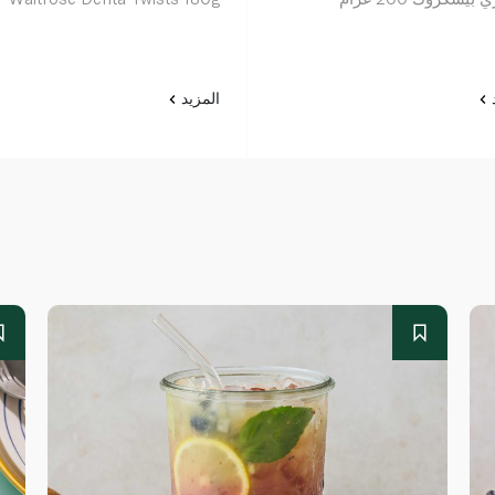
د
المزيد