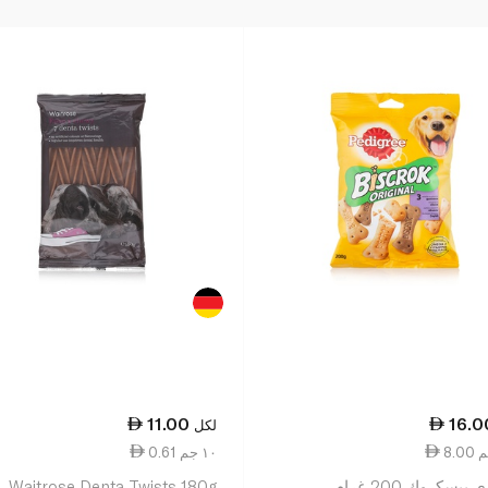
11.00
16.0
لكل
0.61 ١٠ جم
بيسكروك 200 غرام
Waitrose Denta Twists 180g