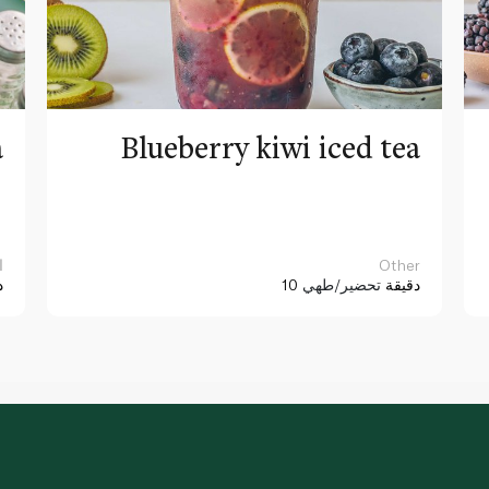
a
Blueberry kiwi iced tea
Other
ا
10 دقيقة
تحضير/طهي
د