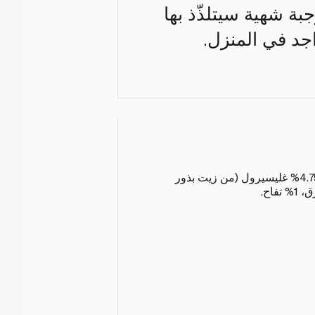
جبة شهية سيتلذّذ بها
واجد في المنزل.
84.8% دجاج، 7% بطاطا، 4.75% غليسيرول (من زيت بذور