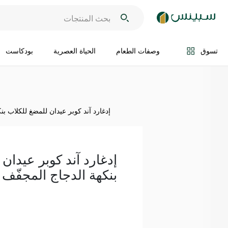
اضف الى السلة
تسوق
وصفات الطعام
الحياة العصرية
بودكاست
إدغارد آند كوبر عيدان للمضغ للكلاب بنكهة
إدغارد آند كوبر عيدان
بنكهة الدجاج المجفّف 150 غ