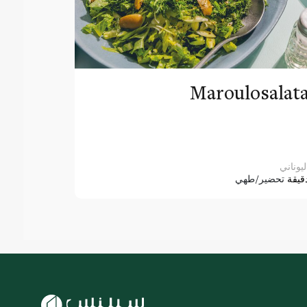
Maroulosalat
ليوناني
قيقة
تحضير/طهي