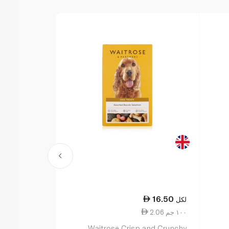
11.00
16.50
لكل
لكل
2.06 ١٠٠ جم
5.50 ١٠٠ جم
icken Strips
Waitrose Crisp and Crunchy