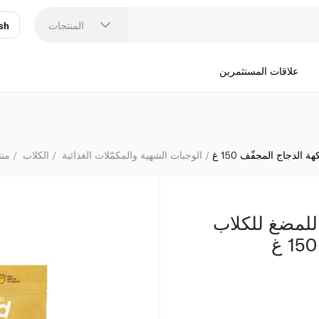
إدغار
المنتجات
sh
عر
N
علاقات المستثمرين
 الدجاج المجفّف 150 غ
الوجبات الشهية والمكمّلات الغذائية
الكلاب
منت
 للمضغ للكلاب