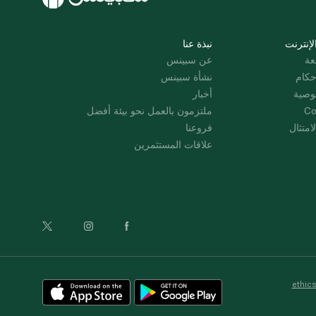
لإنترنت
نبذة عنا
عة
عن سبينس
حكام
نشأة سبينس
وصية
أخبار
Co
ملتزمون بالعمل نحو بيئة أفضل
امتثال
فروعنا
علاقات المستثمرين
ethic