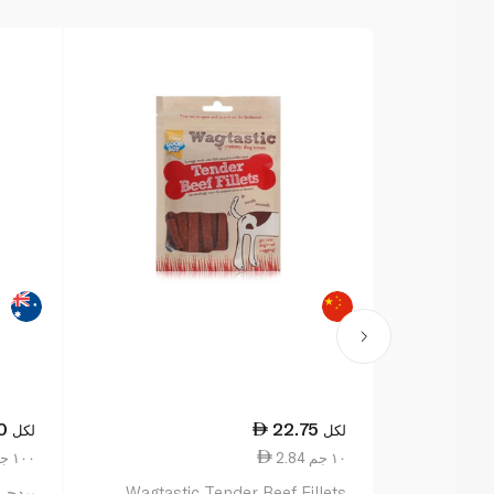
0
22.75
لكل
لكل
2.84 ١٠ جم
8.00 ١٠٠ جم
Wagtastic Tender Beef Fillets
بيدجري 