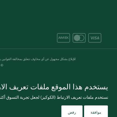
للإبلاغ بشكل مجهول عن أي مخاوف تتعلق بمخالفة القوانين وال
© 2020-2026 سبينس. كل الحقوق محفو
يستخدم هذا الموقع ملفات تعريف الارت
نستخدم ملفات تعريف الارتباط (الكوكيز) لجعل تجربة التسوق أك
موافقة
رفض