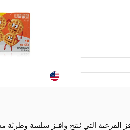
وقز الفرعية التي تُنتج وافلز سلسة وطريّة