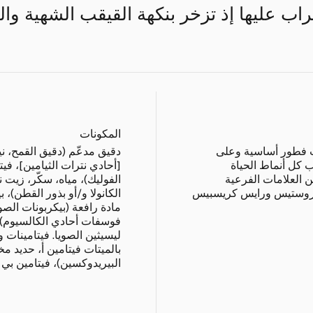
اب عليها إذ تزخر بنكهة القيقب الشهية وال
المكونات
ات فطور أساسية وعلى
 كل أنماط الحياة
ن العلامات الفرعية
الفوليك)، مياه، سكّر، زيت ن
فروستيس ورايس كريسبيس
مادة رافعة (بيكربونات الصو
فوسفات أحادي الكالسيوم)، 
ليسيثين الصويا. فيتامينات 
البيريدوكسين)، فيتامين بي 12.