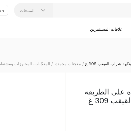
كِلوقز إيغو وا
المنتجات
sh
عر
N
علاقات المستثمرين
هة شراب القيقب 309 غ
معجنات مجمدة
المعجّنات، المخبوزات ومشتقات 
ة على الطريقة
ب 309 غ