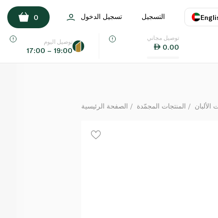
فل صغيرة على الطريقة المنزلية بنكهة شراب القيقب 309 غ
التسجيل
تسجيل الدخول
0
Engli
لكل
توصيل مجاني
اللغة
E
توصيل اليوم
0.00
17:00 – 19:00
UAE
KSA
الألبان
المنتجات المجمّدة
الصفحة الرئيسية