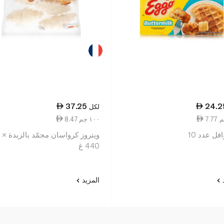
37.25
24.2
لكل
8.47 ١٠٠ جم
افل عدد 10
440 غ
د
المزيد