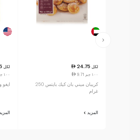
5
24.75
لكل
لكل
9.71 ١٠٠ جم
7.77 ١٠٠ جم
كريبان ميني بان كيك بايتس 250
ايغو و
غرام
المزيد
المزي