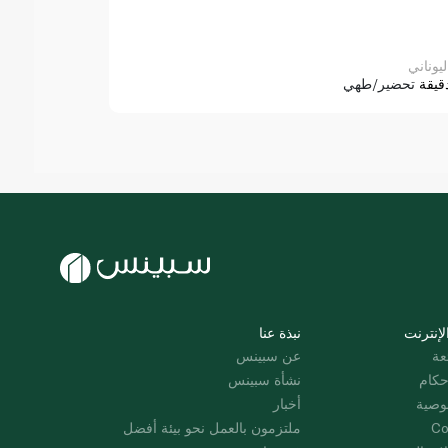
ليوناني
قيقة
تحضير/طهي
لإنترنت
نبذة عنا
عة
عن سبينس
حكام
نشأة سبينس
وصية
أخبار
Co
ملتزمون بالعمل نحو بيئة أفضل