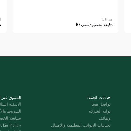
Other
ا
10 دقيقة
تحضير/طهي
د
خدمات العملاء
التسوق عبر ا
تواصل معنا
الأسئلة الشائ
بوابة الشركة
الشروط والأ
وظائف
سياسة الخص
تحديثات الجوانب التنظيمية والامتثال
okie Policy