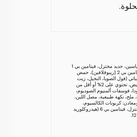
حلوة.
دقيق مدعّم (دقيق القمح، نياسين، حديد مختزل، فيتامين بي 1
[أحادي نترات الثيامين]، فيتامين بي 2 [ريبوفلافين]، حمض
باتي (فول الصويا، النخيل، زيت
الكانولا و/أو بذور القطن)، بيض، تحتوي على 2% أو أقل من
دا، فوسفات ألمنيوم الصوديوم،
ملح، نكهة طبيعية، مصل اللبن،
ومعادن: كربونات الكالسيوم،
بالميتات فيتامين أ، حديد مختزل، فيتامين بي 6 (هيدروكلوريد