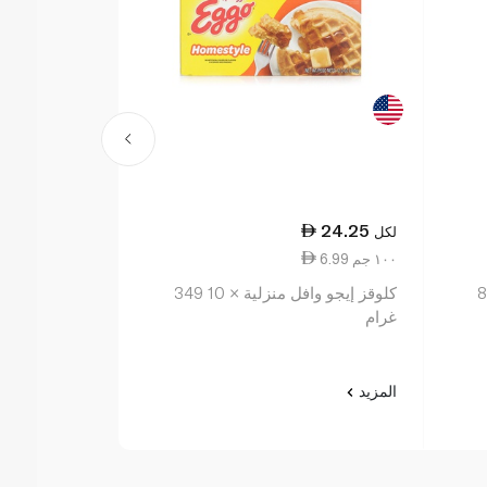
30.75
24.25
لكل
لكل
6.99 ١٠٠ جم
9.04 ١٠٠ جم
ويتروز كرواسان مجمّد بالزبدة × 8
كلوقز إيجو وافل منزلية × 10 349
ويتروز مخبوز
غرام
بالزبدة 340 غ
المزيد
المزيد