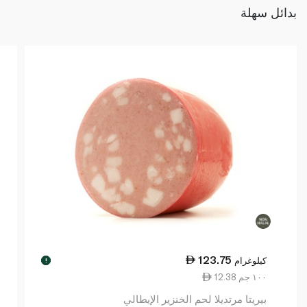
بدائل سهلة
123.75
كيلوغرام
!
12.38 ١٠٠ جم
بيريتا مرتديلا لحم الخنزير الإيطالي