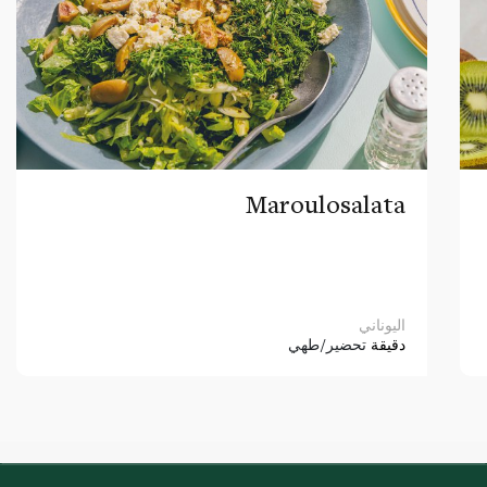
Maroulosalata
اليوناني
دقيقة
تحضير/طهي