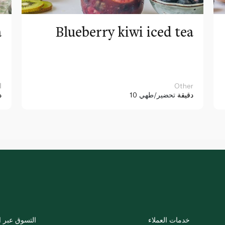
a
Blueberry kiwi iced tea
Other
ا
10 دقيقة
تحضير/طهي
د
خدمات العملاء
التسوق عبر ا