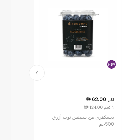
62.00
لكل
124.00 ١ كجم
ديسكفري من سبينس توت أزرق
500جم