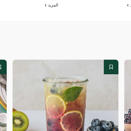
د
المزيد