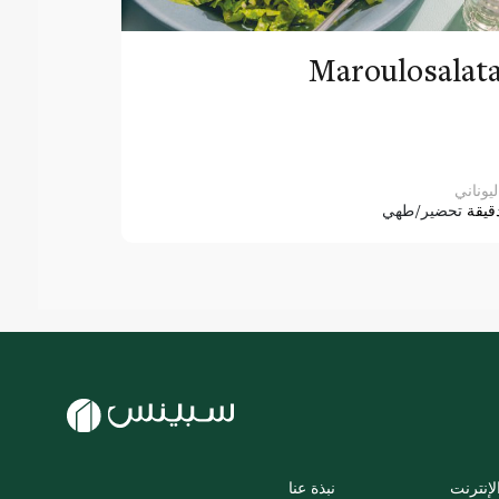
Maroulosalat
ليوناني
قيقة
تحضير/طهي
لإنترنت
نبذة عنا