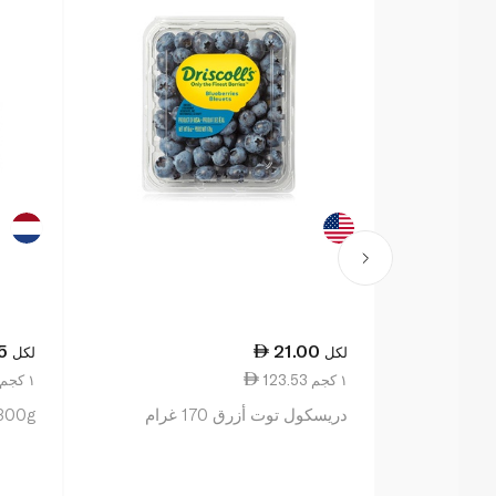
5
21.00
لكل
لكل
123.53 ١ كجم
125.83 ١ كجم
دريسكول توت أزرق 170 غرام
 300g