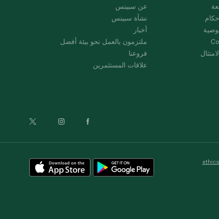
عة
عن سبينس
حكام
نشأة سبينس
وصية
أخبار
Co
ملتزمون بالعمل نحو بيئة أفضل
امتثال
فروعنا
علاقات المستثمرين
ethic