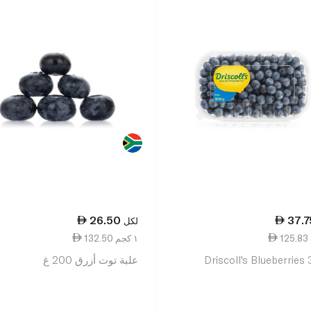
26.50
37.7
لكل
132.50 ١ كجم
Driscoll's Blueberries
علبة توت أزرق 200 غ