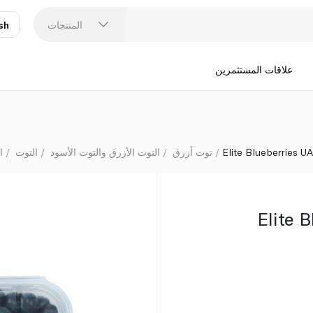
المنتجات
sh
عر
N
علاقات المستثمرين
Elite Blueberries U
توت أزرق
التوت الأزرق والتوت الأسود
التوت
ا
Elite 