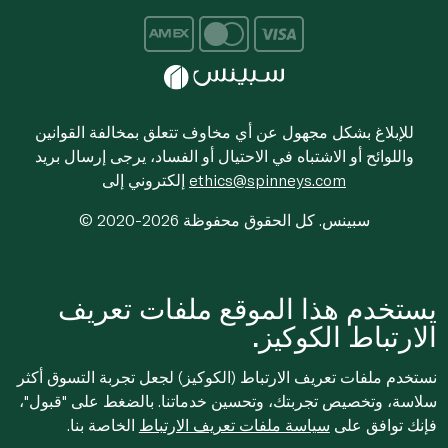
للإبلاغ بشكل مجهول عن أي مخاوف تتعلق بمخالفة القوانين
واللوائح أو الاشتباه في الاحتيال أو الفساد، يرجى إرسال بريد
ethics@spinneys.com
إلكتروني إلى
© 2020-2026 سبينس. كل الحقوق محفوظة
يستخدم هذا الموقع ملفات تعريف
الارتباط الكوكيز.
نستخدم ملفات تعريف الارتباط (الكوكيز) لجعل تجربة التسوق أكثر
سلاسة، وتخصيص تجربتك، وتحسين خدماتنا. بالضغط على "قبول"،
فإنك توافق على
سياسة ملفات تعريف الارتباط
الخاصة بنا.