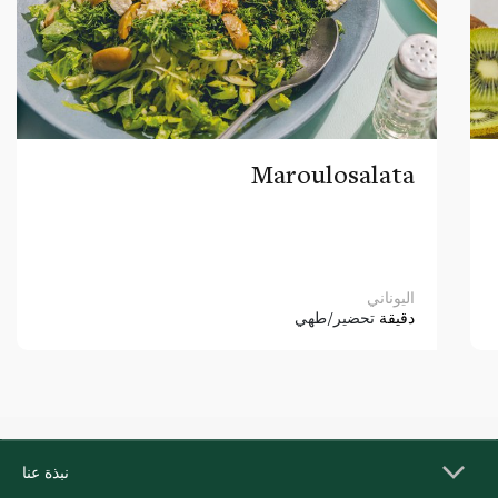
Maroulosalata
اليوناني
دقيقة
تحضير/طهي
نبذة عنا