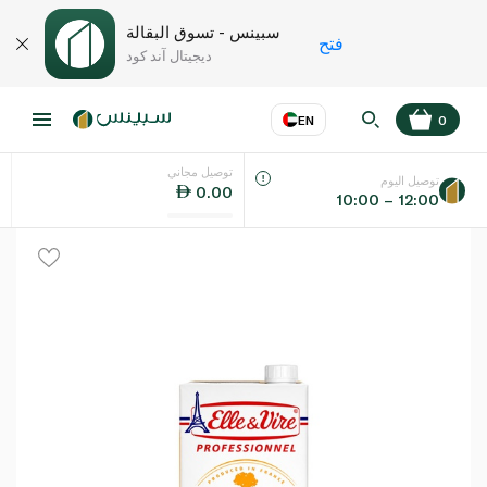
سبينس - تسوق البقالة
فتح
ديجيتال آند كود
EN
0
توصيل مجاني
عر
EN
اللغة
توصيل اليوم
0.00
10:00 – 12:00
UAE
KSA