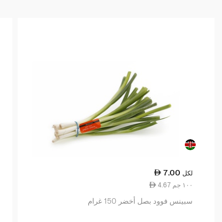
7.00
لكل
4.67 ١٠٠ جم
سبينس فوود بصل أخضر 150 غرام