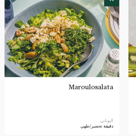
Maroulosalata
اليوناني
دقيقة
تحضير/طهي