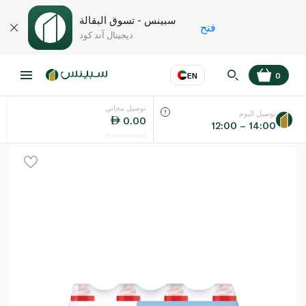
سبينس - تسوق البقالة
فتح
ديجيتال آند كود
EN
0
توصيل مجاني
عر
EN
اللغة
توصيل اليوم
0.00
12:00 – 14:00
UAE
KSA