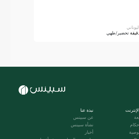
ليوناني
قيقة
تحضير/طهي
لإنترنت
نبذة عنا
عة
عن سبينس
حكام
نشأة سبينس
وصية
أخبار