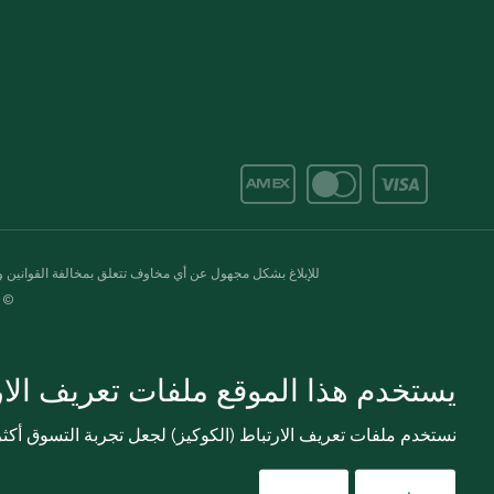
للإبلاغ بشكل مجهول عن أي مخاوف تتعلق بمخالفة القوانين وال
© 2020-2026 سبينس. كل الحقوق محفو
يستخدم هذا الموقع ملفات تعريف الارت
نستخدم ملفات تعريف الارتباط (الكوكيز) لجعل تجربة التسوق أك