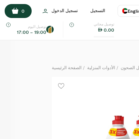
Fairy Plus Lavender 600ml Special Offer
التسجيل
تسجيل الدخول
0
Engli
لكل
توصيل مجاني
اللغة
E
توصيل اليوم
0.00
17:00 – 19:00
UAE
KSA
 الصحون
الأدوات المنزلية
الصفحة الرئيسية