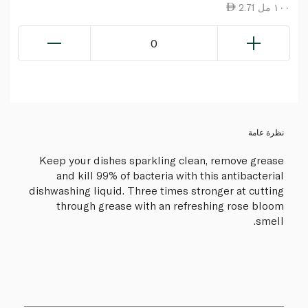
2.71 ١٠٠ مل
0
نظرة عامة
Keep your dishes sparkling clean, remove grease
and kill 99% of bacteria with this antibacterial
dishwashing liquid. Three times stronger at cutting
through grease with an refreshing rose bloom
smell.