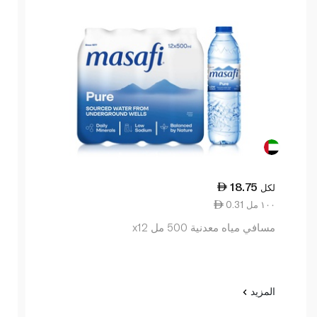
18.75
لكل
0.31 ١٠٠ مل
مسافي مياه معدنية 500 مل x12
المزيد