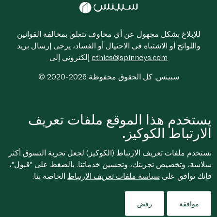
للإبلاغ بشكل مجهول عن أي مخاوف تتعلق بمخالفة القوانين
واللوائح أو الاشتباه في الاحتيال أو الفساد، يرجى إرسال بريد
ethics@spinneys.com
إلكتروني إلى
© 2020-2026 سبينس. كل الحقوق محفوظة
يستخدم هذا الموقع ملفات تعريف
الارتباط الكوكيز.
نستخدم ملفات تعريف الارتباط (الكوكيز) لجعل تجربة التسوق أكثر
سلاسة، وتخصيص تجربتك، وتحسين خدماتنا. بالضغط على "قبول"،
فإنك توافق على
سياسة ملفات تعريف الارتباط
الخاصة بنا.
موافقة
رفض