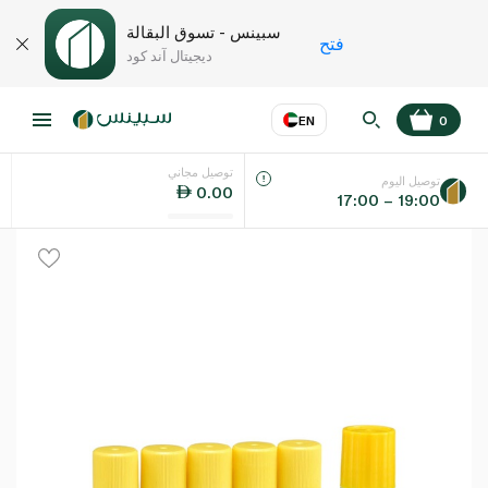
سبينس - تسوق البقالة
فتح
ديجيتال آند كود
EN
0
توصيل مجاني
عر
EN
اللغة
توصيل اليوم
0.00
17:00 – 19:00
UAE
KSA