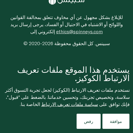
للإبلاغ بشكل مجهول عن أي مخاوف تتعلق بمخالفة القوانين
واللوائح أو الاشتباه في الاحتيال أو الفساد، يرجى إرسال بريد
ethics@spinneys.com
إلكتروني إلى
© 2020-2026 سبينس. كل الحقوق محفوظة
يستخدم هذا الموقع ملفات تعريف
الارتباط الكوكيز.
نستخدم ملفات تعريف الارتباط (الكوكيز) لجعل تجربة التسوق أكثر
سلاسة، وتخصيص تجربتك، وتحسين خدماتنا. بالضغط على "قبول"،
فإنك توافق على
سياسة ملفات تعريف الارتباط
الخاصة بنا.
موافقة
رفض