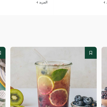
د
المزيد