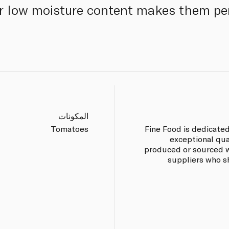
ir low moisture content makes them pe
المكونات
Tomatoes
Fine Food is dedicate
exceptional qua
produced or sourced w
suppliers who sh