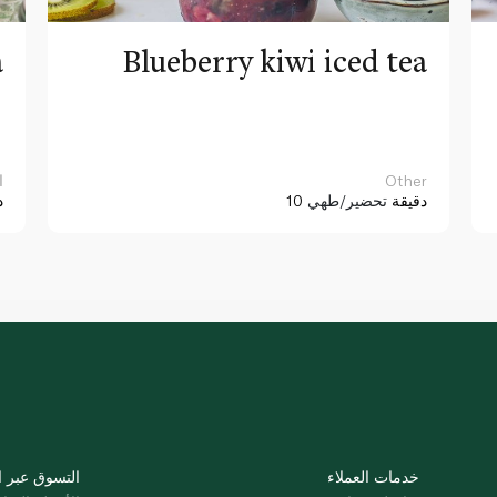
a
Blueberry kiwi iced tea
Other
ا
10 دقيقة
تحضير/طهي
د
خدمات العملاء
التسوق عبر ا