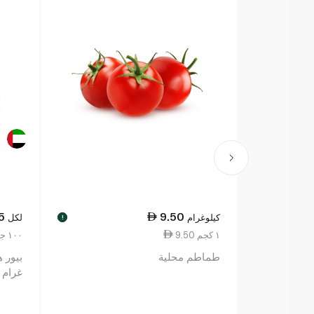
5
9.50
كيلوغرام
لكل
!
9.50 ١ كجم
5.95 ١٠٠ جم
طماطم محلية
غرام