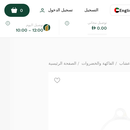
Fine Food Plum Snacking Tomatoes 500g
التسجيل
تسجيل الدخول
0
Engli
لكل
توصيل مجاني
اللغة
E
توصيل اليوم
0.00
10:00 – 12:00
UAE
KSA
أعشاب
الفاكهة والخضروات
الصفحة الرئيسية