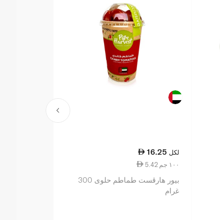
38.25
16.25
لكل
لكل
5.42 ١٠٠ جم
7.65 ١٠٠ جم
بيور هارڤست طماطم حلوى 300
غرام
غرام