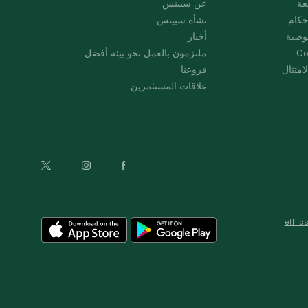
عة
عن سبينس
حكام
نشأة سبينس
وصية
أخبار
Co
ملتزمون بالعمل نحو بيئة أفضل
امتثال
فروعنا
علاقات المستثمرين
ethic