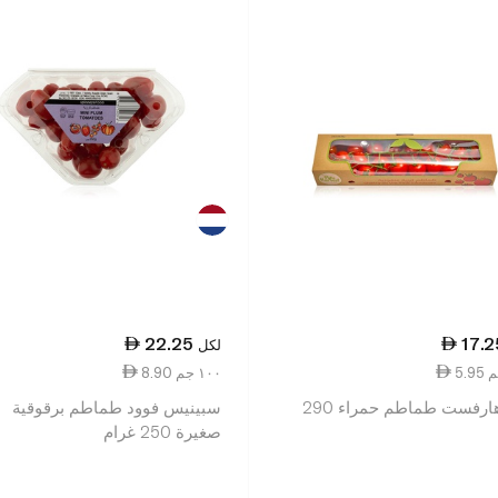
22.25
17.2
لكل
8.90 ١٠٠ جم
بيور هارفست طماطم حمراء 290
سبينيس فوود طماطم برقوقية
صغيرة 250 غرام