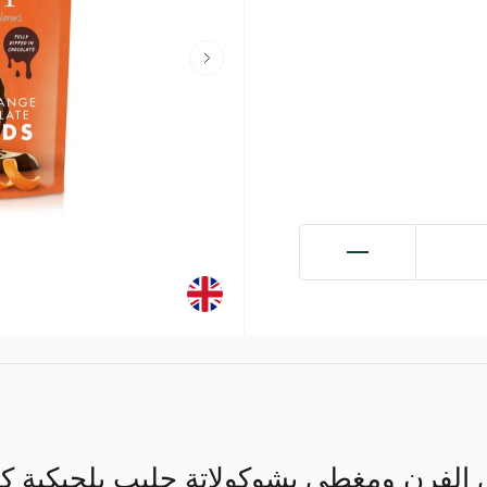
لفرن ومغطى بشوكولاتة حليب بلجيكية كري