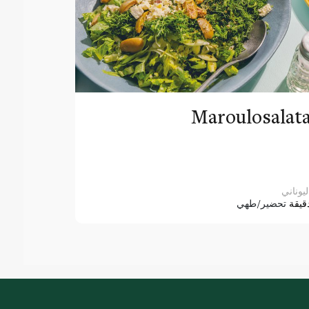
Maroulosalat
ليوناني
قيقة
تحضير/طهي