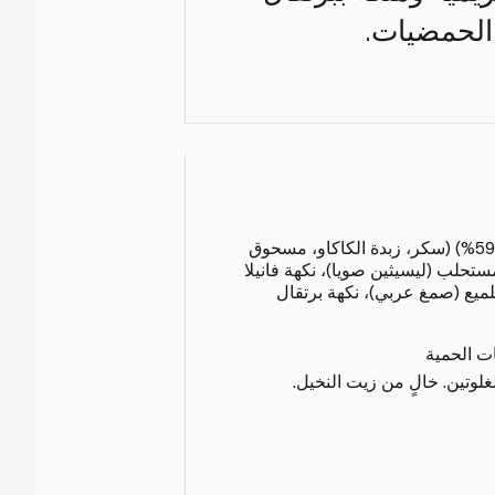
 الحمضيات.
شوكولاتة بالحليب بلجيكية (59%) (سكر، زبدة الكاكاو، مسحوق
ستحلب (ليسيثين صويا)، نكهة فانيلا
40%)، مادة تلميع (صمغ عربي)، نكهة برتقال
ات الحمية
غلوتين. خالٍ من زيت النخيل.