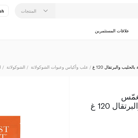
فورس
المنتجات
sh
عر
N
علاقات المستثمرين
يب والبرتقال 120 غ
علب وأكياس وعبوات الشوكولاتة
الشوكولاتة
ا
مّس
قال 120 غ