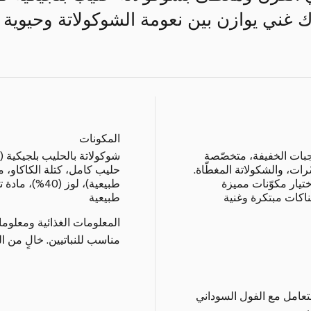
ك غني يوازن بين نعومة الشوكولاتة وحيوية
المكونات
بات الخفيفة، متخصّصة
رات، والشكولاتة المغطّاة.
حليب كامل، كتلة الكاكاو، م
ختيار مكوّنات مميزة
طبيعية)، لوز (
اكات مبتكرة وغنية
طبيعية
المعلومات الغذائية ومعلوم
مناسب للنباتيين. خالٍ من ال
التعامل مع الفول السوداني