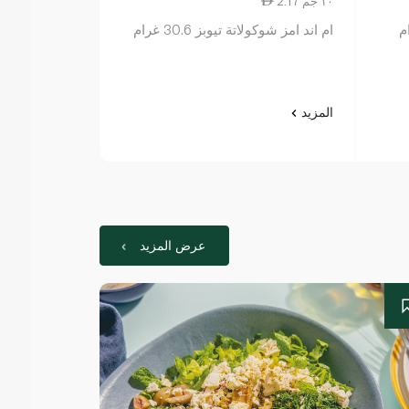
2.17 ١٠ جم
14.43 ١٠٠ جم
ام اند امز شوكولاتة تيوبز 30.6 غرام
مالتيزرز 175 غرام
المزيد
المزيد
عرض المزيد