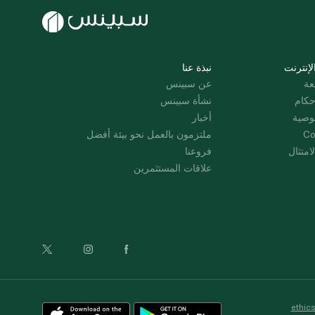
لإنترنت
نبذة عنا
عة
عن سبينس
حكام
نشأة سبينس
وصية
أخبار
Co
ملتزمون بالعمل نحو بيئة أفضل
امتثال
فروعنا
علاقات المستثمرين
ethic