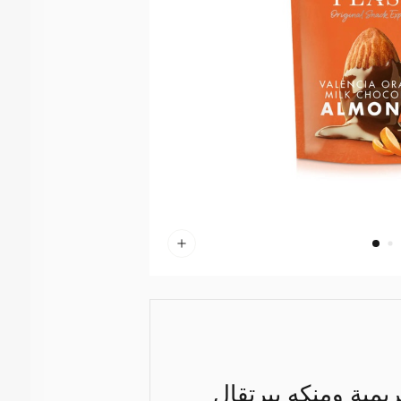
مية ومنكه ببرتقال