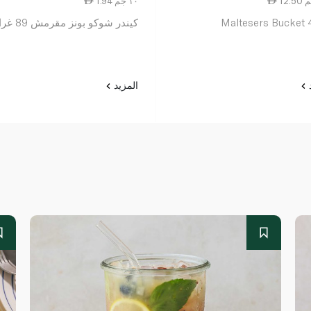
1.94 ١٠ جم
Maltesers Bucket
كيندر شوكو بونز مقرمش 89 غرام
د
المزيد