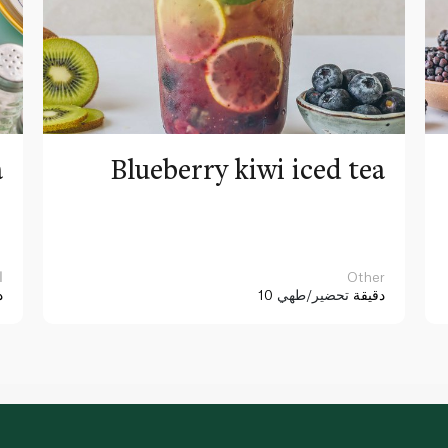
a
Blueberry kiwi iced tea
Other
ا
10 دقيقة
تحضير/طهي
د