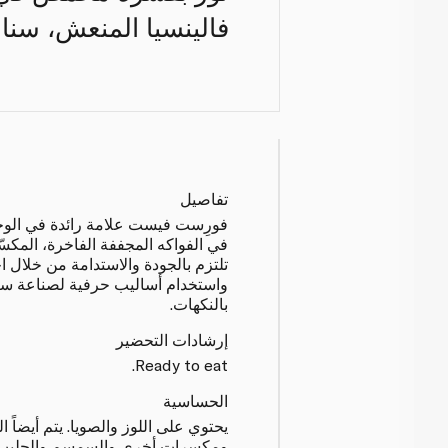
فالينسيا المنعش، سنا
تفاصيل
فورِست فيست علامة رائدة في الوج
في الفواكه المجففة الفاخرة، المكسّ
تلتزم بالجودة والاستدامة من خلال ا
واستخدام أساليب حرفية لصناعة سن
بالنكهات.
إرشادات التحضير
Ready to eat.
الحساسية
يحتوي على اللوز والصويا. يتم أيضاً 
ومكسرات أخرى والسمسم والحليب