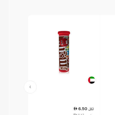
25.25
6.50
لكل
لكل