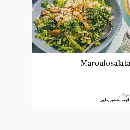
Maroulosalat
ليوناني
قيقة
تحضير/طهي