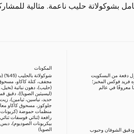
امل بشوكولاتة حليب ناعمة. مثالية للمشاركة 
المكونات
دينغ أول دفعة من البسكويت
شوكولات
ه فريد فوكس المخبز؛
مجفف، كتلة كاكاو، مسحوق
معروفًا في عالم
(حليب)، دهون نباتية (نخيل،
(ليسيثين الصويا))، دقيق قم
حديد، نياسين، ثيامين)، ز
جلوكوز، مسحوق كاكاو معال
منظمات حموضة (كربونات ال
رافعة (ثنائي فوسفات ثنائي 
بيكربونات الصوديوم)، دبس،
الصويا)
 ودقيق الشوفان وحبوب