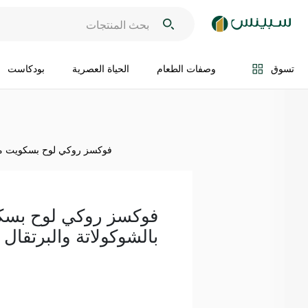
اضف الى السلة
تسوق
وصفات الطعام
الحياة العصرية
بودكاست
فوكسز روكي لوح بسكويت محشو بالش
فوكسز روكي لوح بس
بالشوكولاتة والبرتقال 7 قطع 138 غ