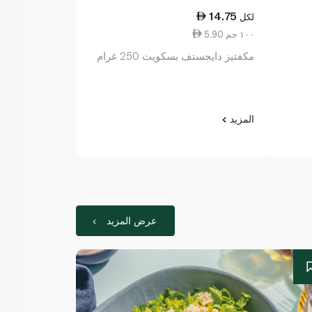
19.00
14.75
لكل
لكل
5.90 ١٠٠ جم
10.86 ١٠٠ جم
مكفتيز دايجستف بسكويت 250 غرام
أرنوتس تيم تا
175 غرام
المزيد
المزيد
عرض المزيد