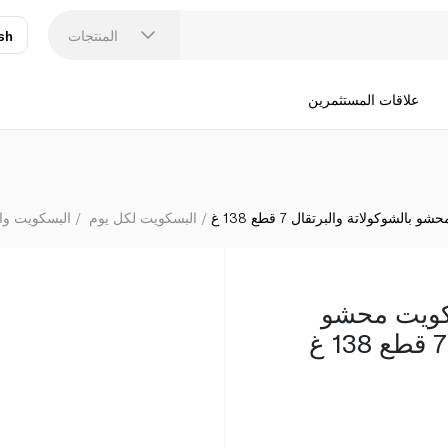
فوكسز روكي 
المنتجات
sh
عر
N
علاقات المستثمرين
وكولاتة والبرتقال 7 قطع 138 غ
البسكويت لكل يوم
البسكويت وا
كويت محشو