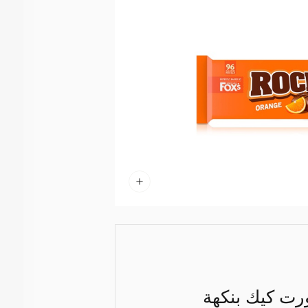
رت كيك بنكهة