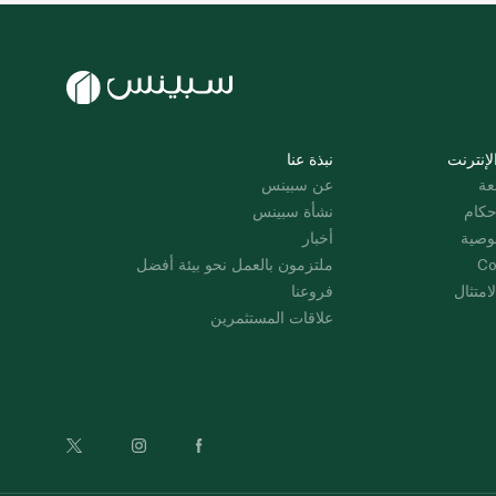
لإنترنت
نبذة عنا
عة
عن سبينس
حكام
نشأة سبينس
وصية
أخبار
Co
ملتزمون بالعمل نحو بيئة أفضل
امتثال
فروعنا
علاقات المستثمرين