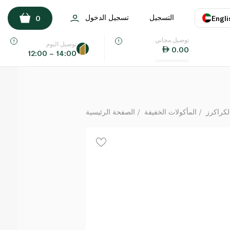
لوح بسكويت محشو بالشوكولاتة والبرتقال 7 قطع 138 غ
التسجيل
تسجيل الدخول
0
Engli
لكل
توصيل مجاني
اللغة
E
توصيل اليوم
0.00
12:00 – 14:00
UAE
KSA
لكراكرز
المأكولات الخفيفة
الصفحة الرئيسية