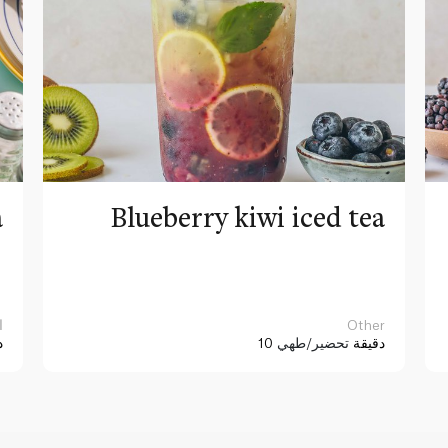
a
Blueberry kiwi iced tea
Other
ا
10 دقيقة
تحضير/طهي
د