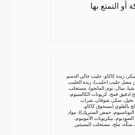
أو التمتع بها
ة بالحليب (45%) (سكر، زبدة كاكاو، حليب خالي الدسم
 مصل حليب (حليب)، زبدة الحليب
 شيا، سال، نوى المانجو)، مستحلب
ح (دقيق قمح، كربونات الكالسيوم،
يت نخيل، سكر، شوفان، شراب
ج بالقلوي (مسحوق كاكاو،
بوتاسيوم، حمض الستريك))، مواد
الصوديوم، بيكربونات الأمونيوم،
 منكّه، ملح، مستحلب (ليسيثين