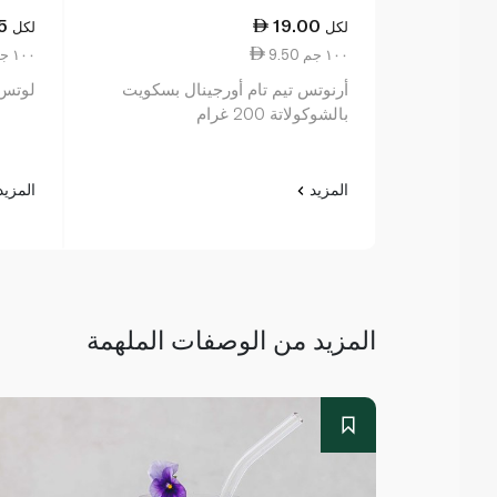
5
19.00
لكل
لكل
9.50 ١٠٠ جم
6.30 ١٠٠ جم
أرنوتس تيم تام أورجينال بسكويت
لوتس ب
بالشوكولاتة 200 غرام
المزيد
المزي
المزيد من الوصفات الملهمة