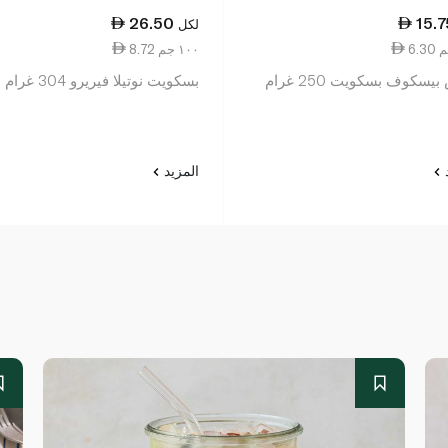
26.50
15.7
لكل
8.72 ١٠٠ جم
يسكوف بسكويت 250 غرام
بسكويت نوتيلا فيريرو 304 غرام
د
المزيد