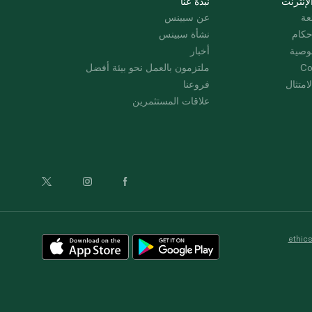
لإنترنت
نبذة عنا
عة
عن سبينس
حكام
نشأة سبينس
وصية
أخبار
Co
ملتزمون بالعمل نحو بيئة أفضل
امتثال
فروعنا
علاقات المستثمرين
ethic