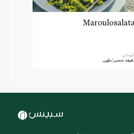
Maroulosalat
ليوناني
قيقة
تحضير/طهي