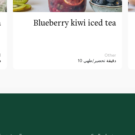
a
Blueberry kiwi iced tea
Other
ا
10 دقيقة
تحضير/طهي
د