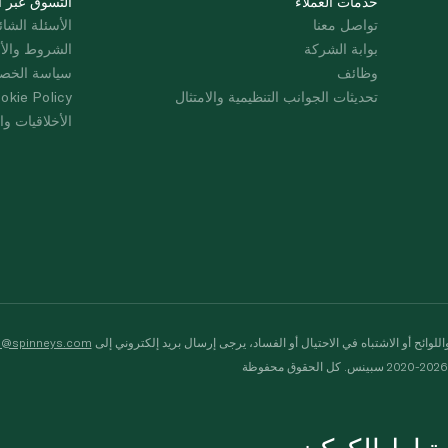
خدمات العملاء
التسوق عبر ا
تواصل معنا
الأسئلة الشائ
بوابة الشركة
الشروط والأ
وظائف
سياسة الخص
تحديثات الجوانب التنظيمية والامتثال
okie Policy
الأخلاقيات وال
لوائح أو الاشتباه في الاحتيال أو الفساد، يرجى إرسال بريد إلكتروني إلى
s@spinneys.com
ظة