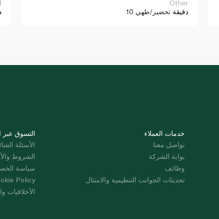
Other
ا
10 دقيقة
تحضير/طهي
د
خدمات العملاء
التسوق عبر ا
تواصل معنا
الأسئلة الشائ
بوابة الشركة
الشروط والأ
وظائف
سياسة الخص
تحديثات الجوانب التنظيمية والامتثال
okie Policy
الأخلاقيات وال