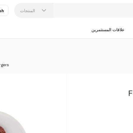
المنتجات
sh
عر
N
علاقات المستثمرين
rgers
F