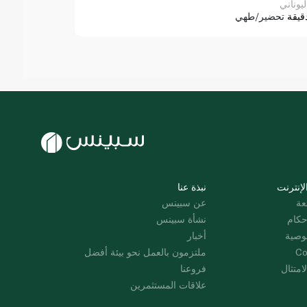
ليوناني
قيقة
تحضير/طهي
لإنترنت
نبذة عنا
عة
عن سبينس
حكام
نشأة سبينس
وصية
أخبار
Co
ملتزمون بالعمل نحو بيئة أفضل
امتثال
فروعنا
علاقات المستثمرين