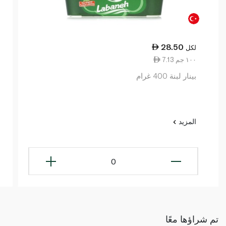
28.50
لكل
7.13 ١٠٠ جم
بينار لبنة 400 غرام
المزيد
0
تم شراؤها معًا