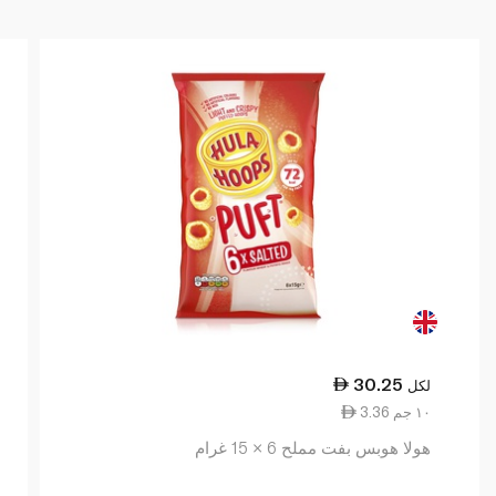
30.25
لكل
3.36 ١٠ جم
هولا هوبس بفت مملح 6 × 15 غرام