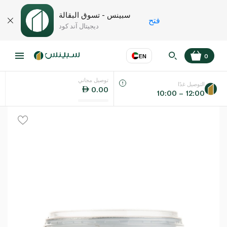
سبينس - تسوق البقالة
فتح
ديجيتال آند كود
EN
0
توصيل مجاني
عر
EN
اللغة
التوصيل غدًا
0.00
10:00 – 12:00
UAE
KSA