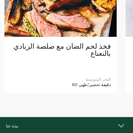
فخذ لحم الضآن مع صلصة الزبادي
بالنعناع
البحر المتوسط
60 دقيقة
تحضير/طهي
نبذة عنا