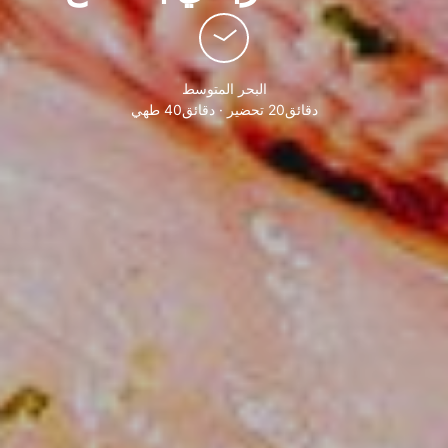
البحر المتوسط
دقائق20 تحضير · دقائق40 طهي