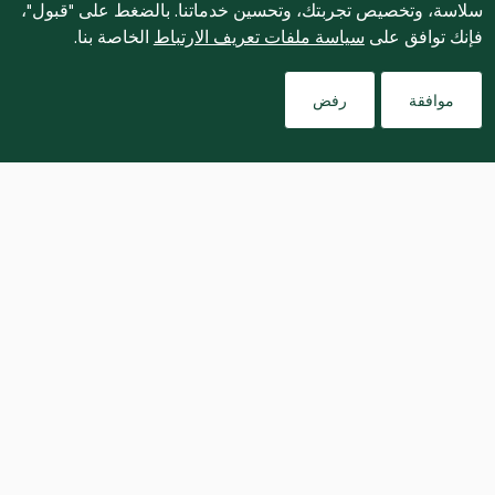
سلاسة، وتخصيص تجربتك، وتحسين خدماتنا. بالضغط على "قبول"،
فإنك توافق على
سياسة ملفات تعريف الارتباط
الخاصة بنا.
موافقة
رفض
يشاركنا الشيف برابا مانيكام وصفته الخاصة من 
ريش الضان بالأعشاب والذي يجمع بين المذاق 
والمظهر المبهر