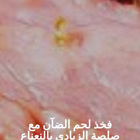
فخذ لحم الضآن مع
صلصة الزبادي بالنعناع