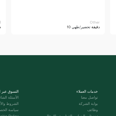
Other
ا
10 دقيقة
تحضير/طهي
د
خدمات العملاء
التسوق عبر ا
تواصل معنا
الأسئلة الشائ
بوابة الشركة
الشروط والأ
وظائف
سياسة الخص
تحديثات الجوانب التنظيمية والامتثال
okie Policy