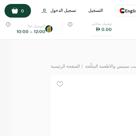
Fresh Nabulsi Cheese
التسجيل
تسجيل الدخول
0
Engli
كيلوغرام
توصيل مجاني
اللغة
E
التوصيل غدًا
0.00
10:00 – 12:00
UAE
KSA
يب سبينس والأطعمة المثلّجة
الصفحة الرئيسية