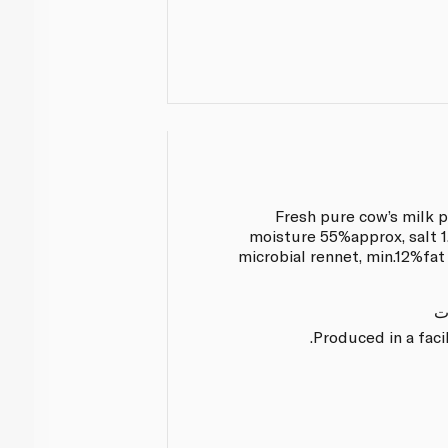
Fresh pure cow’s milk pa
moisture 55%approx, salt 1.
microbial rennet, min.12%fat
ت
Produced in a faci