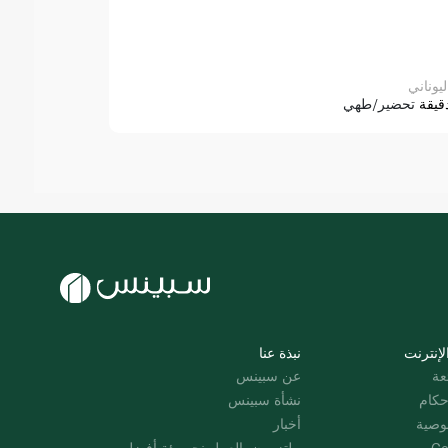
ليوناني
قيقة
تحضير/طهي
لإنترنت
نبذة عنا
عة
عن سبينس
حكام
نشأة سبينس
وصية
أخبار
Co
ملتزمون بالعمل نحو بيئة أفضل