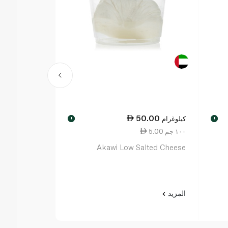
0.00
50.00
كيلوغرام
كيلوغرام
!
!
5.00 ١٠٠ جم
4.00 ١٠٠ جم
 Mint Labneh
Akawi Low Salted Cheese
المزيد
المزيد