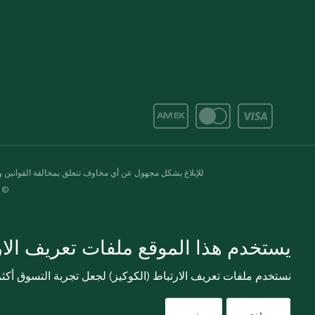
للإبلاغ بشكل مجهول عن أي مخاوف تتعلق بمخالفة القوانين وال
© 2020-2026 سبينس. كل الحقوق محفو
يستخدم هذا الموقع ملفات تعريف الارت
نستخدم ملفات تعريف الارتباط (الكوكيز) لجعل تجربة التسوق أك