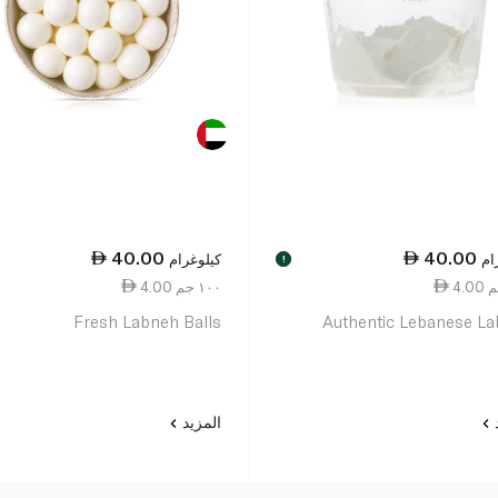
40.00
40.00
ام
كيلوغرام
!
4.00 ١٠٠ جم
Fresh Labneh Balls
Authentic Lebanese L
د
المزيد