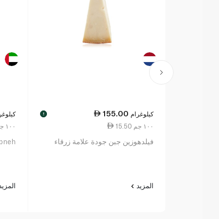
155.00
كيلوغرام
كيلوغر
!
15.50 ١٠٠ جم
4.00 ١٠٠ جم
فيلدهوزين جبن جودة علامة زرقاء
abneh
المزيد
المزي