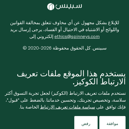
للإبلاغ بشكل مجهول عن أي مخاوف تتعلق بمخالفة القوانين
واللوائح أو الاشتباه في الاحتيال أو الفساد، يرجى إرسال بريد
ethics@spinneys.com
إلكتروني إلى
© 2020-2026 سبينس. كل الحقوق محفوظة
يستخدم هذا الموقع ملفات تعريف
الارتباط الكوكيز.
نستخدم ملفات تعريف الارتباط (الكوكيز) لجعل تجربة التسوق أكثر
سلاسة، وتخصيص تجربتك، وتحسين خدماتنا. بالضغط على "قبول"،
فإنك توافق على
سياسة ملفات تعريف الارتباط
الخاصة بنا.
موافقة
رفض