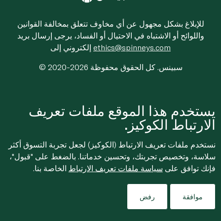
للإبلاغ بشكل مجهول عن أي مخاوف تتعلق بمخالفة القوانين
واللوائح أو الاشتباه في الاحتيال أو الفساد، يرجى إرسال بريد
ethics@spinneys.com
إلكتروني إلى
© 2020-2026 سبينس. كل الحقوق محفوظة
يستخدم هذا الموقع ملفات تعريف
الارتباط الكوكيز.
نستخدم ملفات تعريف الارتباط (الكوكيز) لجعل تجربة التسوق أكثر
سلاسة، وتخصيص تجربتك، وتحسين خدماتنا. بالضغط على "قبول"،
فإنك توافق على
سياسة ملفات تعريف الارتباط
الخاصة بنا.
موافقة
رفض