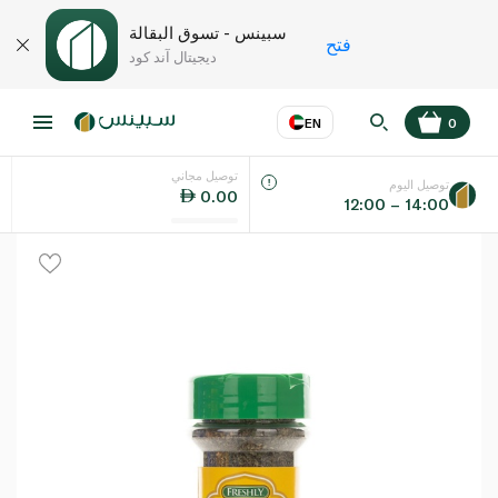
سبينس - تسوق البقالة
فتح
ديجيتال آند كود
EN
0
توصيل مجاني
عر
EN
اللغة
توصيل اليوم
0.00
12:00 – 14:00
UAE
KSA