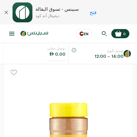
سبينس - تسوق البقالة
فتح
ديجيتال آند كود
EN
0
توصيل مجاني
عر
EN
اللغة
توصيل اليوم
0.00
12:00 – 14:00
UAE
KSA