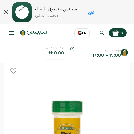
سبينس - تسوق البقالة
فتح
ديجيتال آند كود
EN
0
توصيل مجاني
عر
EN
اللغة
توصيل اليوم
0.00
17:00 – 19:00
UAE
KSA