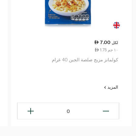
7.00
لكل
1.75 ١٠ جم
كولمانز مزيج صلصة الجبن 40 غرام
المزيد
0