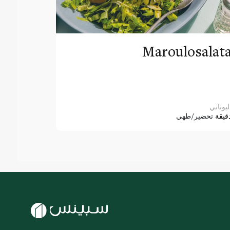
Maroulosalat
ليوناني
قيقة
تحضير/طهي