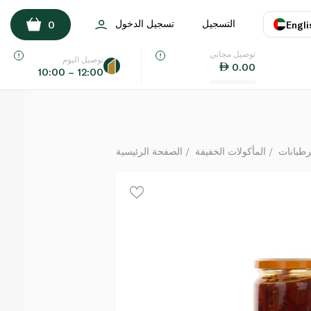
فرشلي شرائح فلفل هالابينو 454 غ
التسجيل
تسجيل الدخول
0
Engli
لكل
توصيل مجاني
اللغة
E
توصيل اليوم
0.00
10:00 – 12:00
UAE
KSA
رطبانات
المأكولات الخفيفة
الصفحة الرئيسية