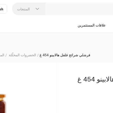
المنتجات
sh
عر
N
علاقات المستثمرين
فرشلي شرائح فلفل هالابينو 454 غ
الخضروات المخلّلة
الم
و 454 غ