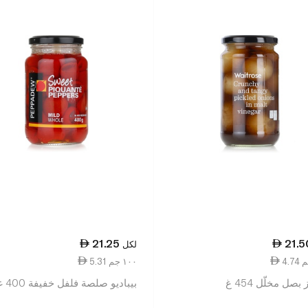
21.25
21.5
لكل
5.31 ١٠٠ جم
بصل مخلّل 454 غ
بيباديو صلصة فلفل خفيفة 400 غرام