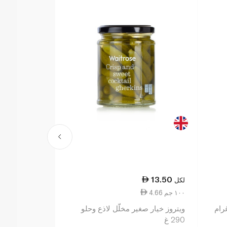
13.50
13.50
لكل
لكل
4.66 ١٠٠ جم
3.97 ١٠٠ جم
ويتروز خيار صغير مخلّل لاذع وحلو
ويتروز إسينش
290 غ
340 غ