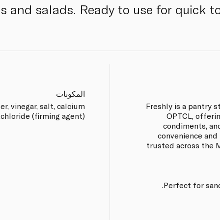
ls and salads. Ready to use for quick t
المكونات
r, vinegar, salt, calcium
Freshly is a pantry
chloride (firming agent).
OPTCL, offerin
condiments, and
convenience and r
trusted across the M
Perfect for san