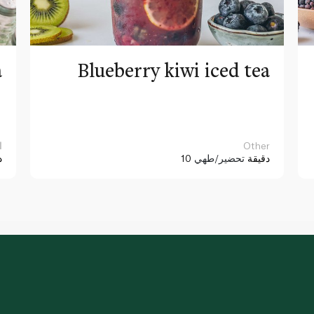
a
Blueberry kiwi iced tea
Other
ا
10 دقيقة
تحضير/طهي
د