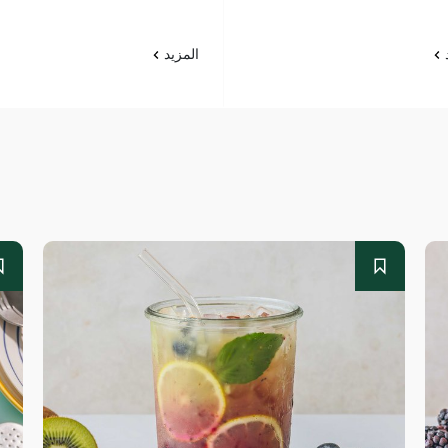
د
المزيد