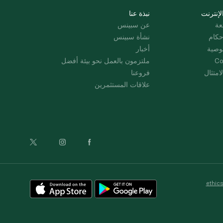
لإنترنت
نبذة عنا
عة
عن سبينس
حكام
نشأة سبينس
وصية
أخبار
Co
ملتزمون بالعمل نحو بيئة أفضل
امتثال
فروعنا
علاقات المستثمرين
ethic