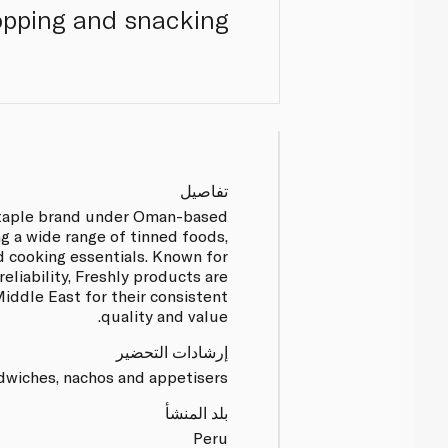
opping and snacking.
تفاصيل
 staple brand under Oman-based
g a wide range of tinned foods,
 cooking essentials. Known for
eliability, Freshly products are
iddle East for their consistent
quality and value.
إرشادات التحضير
dwiches, nachos and appetisers.
بلد المنشأ
Peru