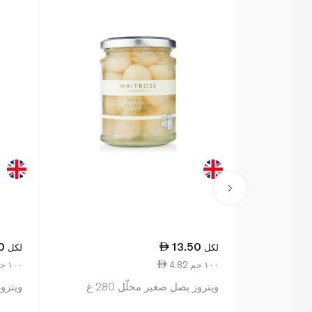
0
13.50
لكل
لكل
4.82 ١٠٠ جم
4.74 ١٠٠ جم
ويتروز بصل صغير مخلّل 280 غ
ويتروز 