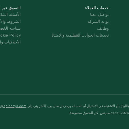
خدمات العملاء
التسوق عبر ا
تواصل معنا
الأسئلة الشائ
بوابة الشركة
الشروط والأ
وظائف
سياسة الخص
تحديثات الجوانب التنظيمية والامتثال
okie Policy
الأخلاقيات وال
لوائح أو الاشتباه في الاحتيال أو الفساد، يرجى إرسال بريد إلكتروني إلى
s@spinneys.com
ظة