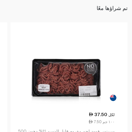
تم شراؤها معًا
37.50
لكل
7.50 ١٠٠ جم
سبينس فوود لحم مفروم قليل الدسم 11% دهون 500