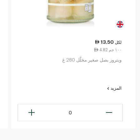
13.50
لكل
4.82 ١٠٠ جم
ويتروز بصل صغير مخلّل 280 غ
المزيد
0