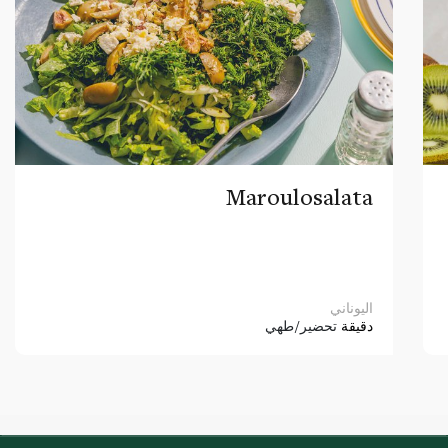
Maroulosalata
اليوناني
دقيقة
تحضير/طهي