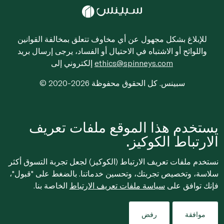
للإبلاغ بشكل مجهول عن أي مخاوف تتعلق بمخالفة القوانين
واللوائح أو الاشتباه في الاحتيال أو الفساد، يرجى إرسال بريد
ethics@spinneys.com
إلكتروني إلى
© 2020-2026 سبينس. كل الحقوق محفوظة
يستخدم هذا الموقع ملفات تعريف
الارتباط الكوكيز.
نستخدم ملفات تعريف الارتباط (الكوكيز) لجعل تجربة التسوق أكثر
سلاسة، وتخصيص تجربتك، وتحسين خدماتنا. بالضغط على "قبول"،
فإنك توافق على
سياسة ملفات تعريف الارتباط
الخاصة بنا.
موافقة
رفض