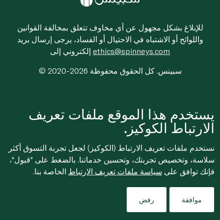
للإبلاغ بشكل مجهول عن أي مخاوف تتعلق بمخالفة القوانين
واللوائح أو الاشتباه في الاحتيال أو الفساد، يرجى إرسال بريد
ethics@spinneys.com
إلكتروني إلى
© 2020-2026 سبينس. كل الحقوق محفوظة
يستخدم هذا الموقع ملفات تعريف
الارتباط الكوكيز.
نستخدم ملفات تعريف الارتباط (الكوكيز) لجعل تجربة التسوق أكثر
سلاسة، وتخصيص تجربتك، وتحسين خدماتنا. بالضغط على "قبول"،
فإنك توافق على
سياسة ملفات تعريف الارتباط
الخاصة بنا.
موافقة
رفض