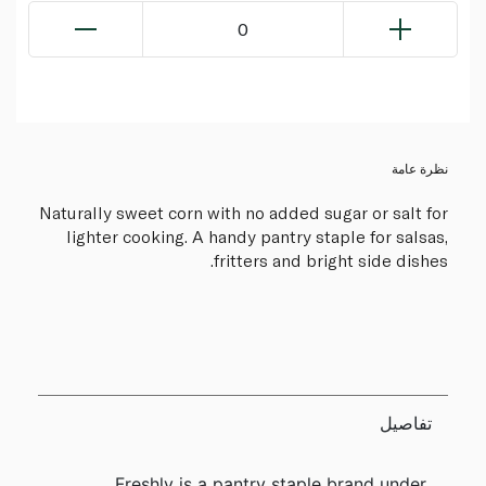
0
نظرة عامة
Naturally sweet corn with no added sugar or salt for
lighter cooking. A handy pantry staple for salsas,
fritters and bright side dishes.
تفاصيل
Freshly is a pantry staple brand under