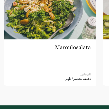
Maroulosalata
اليوناني
دقيقة
تحضير/طهي