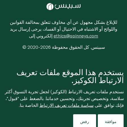
للإبلاغ بشكل مجهول عن أي مخاوف تتعلق بمخالفة القوانين
واللوائح أو الاشتباه في الاحتيال أو الفساد، يرجى إرسال بريد
ethics@spinneys.com
إلكتروني إلى
© 2020-2026 سبينس. كل الحقوق محفوظة
يستخدم هذا الموقع ملفات تعريف
الارتباط الكوكيز.
نستخدم ملفات تعريف الارتباط (الكوكيز) لجعل تجربة التسوق أكثر
سلاسة، وتخصيص تجربتك، وتحسين خدماتنا. بالضغط على "قبول"،
فإنك توافق على
سياسة ملفات تعريف الارتباط
الخاصة بنا.
موافقة
رفض