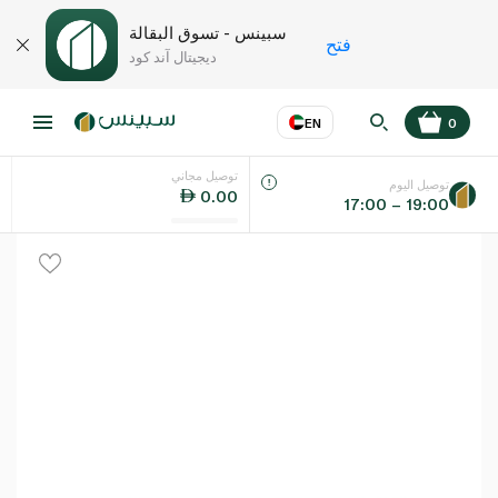
سبينس - تسوق البقالة
فتح
ديجيتال آند كود
EN
0
توصيل مجاني
عر
EN
اللغة
توصيل اليوم
0.00
17:00 – 19:00
UAE
KSA